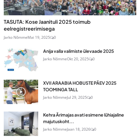
TASUTA: Kose Jaanituli 2025 toimub
eelregistreerimisega
Jarko Nõmme
Mai 19, 2025
0
Anija valla valimiste ülevaade 2025
Jarko Nõmme
Okt 20, 2025
0
XVII ARAABIA HOBUSTE PÄEV 2025
TOOMINGA TALL
Jarko Nõmme
Jul 29, 2025
0
Kehra Ärimajas avati esimene lühiajaline
majutuskoht...
Jarko Nõmme
Jaan 18, 2026
0