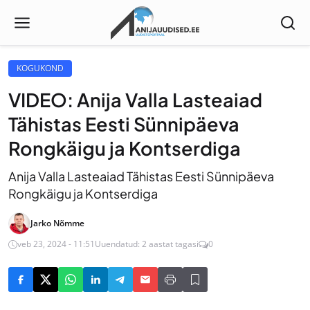
KOGUKOND
VIDEO: Anija Valla Lasteaiad
Tähistas Eesti Sünnipäeva
Rongkäigu ja Kontserdiga
Anija Valla Lasteaiad Tähistas Eesti Sünnipäeva
Rongkäigu ja Kontserdiga
Jarko Nõmme
veb 23, 2024 - 11:51
Uuendatud: 2 aastat tagasi
0