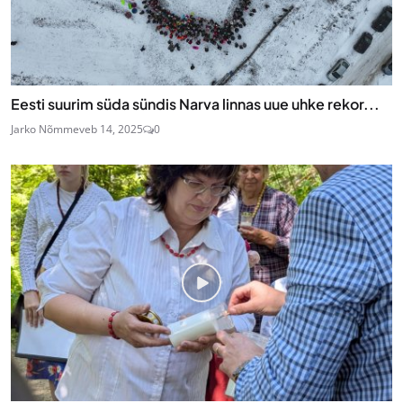
Eesti suurim süda sündis Narva linnas uue uhke rekor...
Jarko Nõmme
veb 14, 2025
0