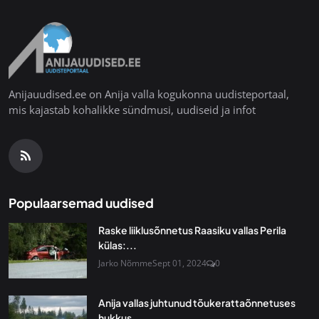
Anijauudised.ee on Anija valla kogukonna uudisteportaal,
mis kajastab kohalikke sündmusi, uudiseid ja infot
Populaarsemad uudised
Raske liiklusõnnetus Raasiku vallas Perila
külas:...
Jarko Nõmme
Sept 01, 2024
0
Anija vallas juhtunud tõukerattaõnnetuses
hukkus...