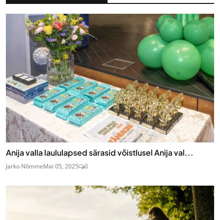
Anija valla laululapsed särasid võistlusel Anija val...
Jarko Nõmme
Mai 05, 2025
0