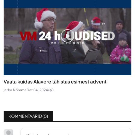
Vaata kuidas Alavere tähistas esimest adventi
Jarko Nõmme
Det 04, 2024
0
KOMMENTAARID (
0
)