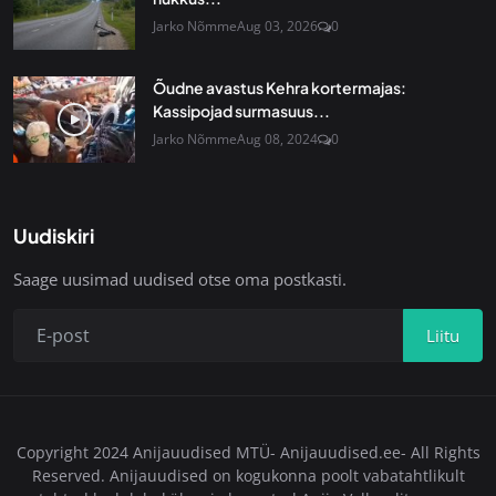
Jarko Nõmme
Aug 03, 2026
0
Õudne avastus Kehra kortermajas:
Kassipojad surmasuus...
Jarko Nõmme
Aug 08, 2024
0
Uudiskiri
Saage uusimad uudised otse oma postkasti.
Liitu
Copyright 2024 Anijauudised MTÜ- Anijauudised.ee- All Rights
Reserved. Anijauudised on kogukonna poolt vabatahtlikult