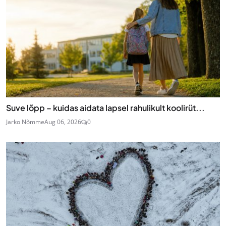
Suve lõpp – kuidas aidata lapsel rahulikult koolirüt...
Jarko Nõmme
Aug 06, 2026
0