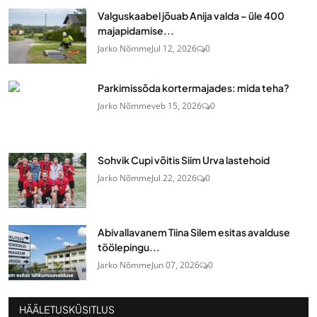
Valguskaabel jõuab Anija valda – üle 400
majapidamise...
Jarko Nõmme
Jul 12, 2026
0
Parkimissõda kortermajades: mida teha?
Jarko Nõmme
veb 15, 2026
0
Sohvik Cupi võitis Siim Urva lastehoid
Jarko Nõmme
Jul 22, 2026
0
Abivallavanem Tiina Silem esitas avalduse
töölepingu...
Jarko Nõmme
Jun 07, 2026
0
HÄÄLETUSKÜSITLUS