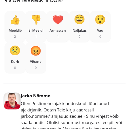
MIS ON TEIE REAKTSIOON?
Meeldib
Ei Meeldi
Armastan
Naljakas
Vau
2
1
1
0
0
Kurb
Vihane
0
0
Jarko Nõmme
Olen Postimehe ajakirjanduskooli lõpetanud
ajakirjanik. Ootan Teie kirju aadressil
jarko.nomme@anijauudised.ee - Sinu vihjest võib
saada uudis. Olulist sündmust märgates tee pilt või
video ja saada meile. Vaatame üle ja jagame sinu