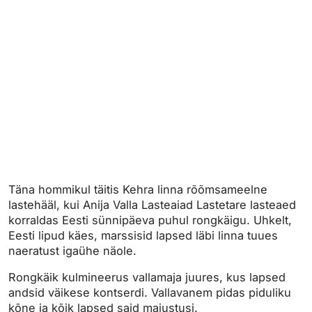
Täna hommikul täitis Kehra linna rõõmsameelne
lastehääl, kui Anija Valla Lasteaiad Lastetare lasteaed
korraldas Eesti sünnipäeva puhul rongkäigu. Uhkelt,
Eesti lipud käes, marssisid lapsed läbi linna tuues
naeratust igaühe näole.
Rongkäik kulmineerus vallamaja juures, kus lapsed
andsid väikese kontserdi. Vallavanem pidas piduliku
kõne ja kõik lapsed said maiustusi.