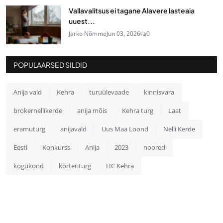
Vallavalitsus ei tagane Alavere lasteaia
uuest...
Jarko Nõmme
Jun 03, 2026
0
POPULAARSED SILDID
Anija vald
Kehra
turuülevaade
kinnisvara
brokernellikerde
anija mõis
Kehra turg
Laat
eramuturg
anijavald
Uus Maa Loond
Nelli Kerde
Eesti
Konkurss
Anija
2023
noored
kogukond
korteriturg
HC Kehra