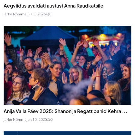
Aegviidus avaldati austust Anna Raudkatsile
Jarko Nõmme
Jul 03, 2025
0
Anija Valla Päev 2025: Shanon ja Regatt panid Kehra ...
Jarko Nõmme
Jun 10, 2025
0