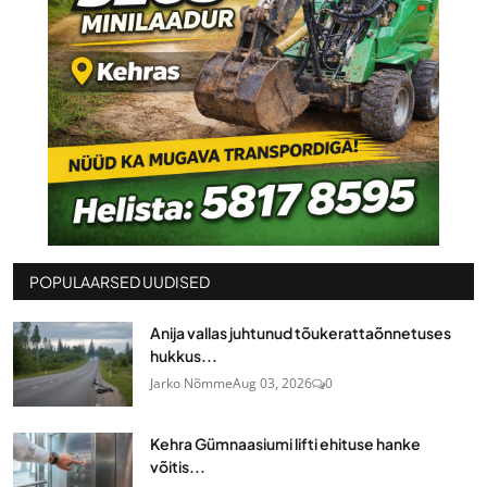
POPULAARSED UUDISED
Anija vallas juhtunud tõukerattaõnnetuses
hukkus...
Jarko Nõmme
Aug 03, 2026
0
Kehra Gümnaasiumi lifti ehituse hanke
võitis...