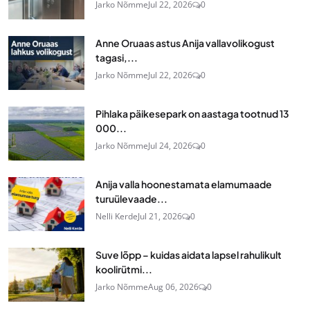
Jarko Nõmme
Jul 22, 2026
0
Anne Oruaas astus Anija vallavolikogust
tagasi,...
Jarko Nõmme
Jul 22, 2026
0
Pihlaka päikesepark on aastaga tootnud 13
000...
Jarko Nõmme
Jul 24, 2026
0
Anija valla hoonestamata elamumaade
turuülevaade...
Nelli Kerde
Jul 21, 2026
0
Suve lõpp – kuidas aidata lapsel rahulikult
koolirütmi...
Jarko Nõmme
Aug 06, 2026
0