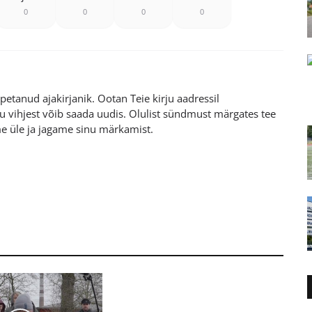
0
0
0
0
etanud ajakirjanik. Ootan Teie kirju aadressil
 vihjest võib saada uudis. Olulist sündmust märgates tee
me üle ja jagame sinu märkamist.