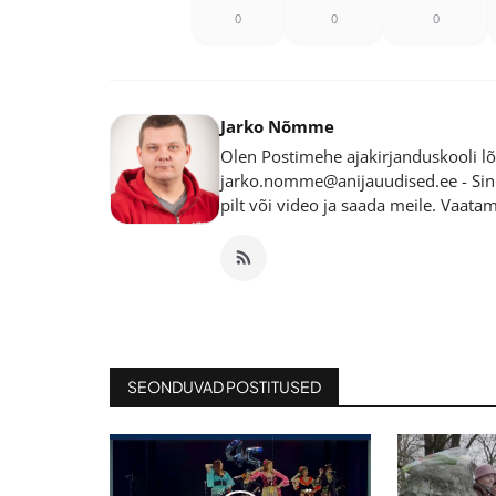
0
0
0
Jarko Nõmme
Olen Postimehe ajakirjanduskooli lõp
jarko.nomme@anijauudised.ee - Sinu
pilt või video ja saada meile. Vaata
SEONDUVAD POSTITUSED