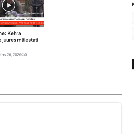
e: Kehra
juures mälestati
rts 26, 2026
0