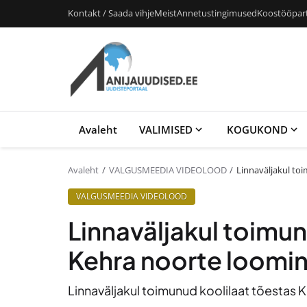
Kontakt / Saada vihje
Meist
Annetustingimused
Koostööpar
Avaleht
VALIMISED
KOGUKOND
Avaleht
VALGUSMEEDIA VIDEOLOOD
Linnaväljakul to
VALGUSMEEDIA VIDEOLOOD
Linnaväljakul toimun
Kehra noorte loomin
Linnaväljakul toimunud koolilaat tõestas 