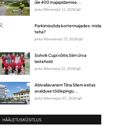
üle 400 majapidamise...
Jarko Nõmme
Jul 12, 2026
0
Parkimissõda kortermajades: mida
teha?
Jarko Nõmme
veb 15, 2026
0
Sohvik Cupi võitis Siim Urva
lastehoid
Jarko Nõmme
Jul 22, 2026
0
Abivallavanem Tiina Silem esitas
avalduse töölepingu...
Jarko Nõmme
Jun 07, 2026
0
HÄÄLETUSKÜSITLUS