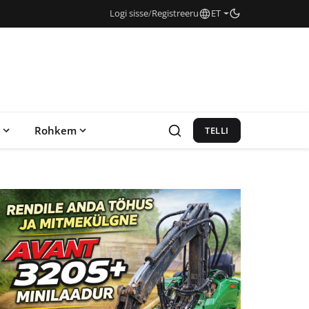
Logi sisse
/
Registreeru
ET
Rohkem
TELLI