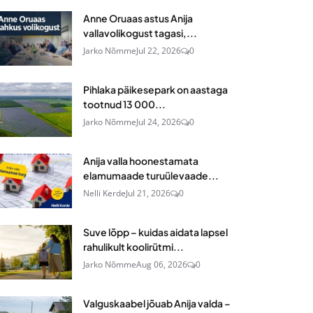
Anne Oruaas astus Anija
vallavolikogust tagasi,...
Jarko Nõmme
Jul 22, 2026
0
Pihlaka päikesepark on aastaga
tootnud 13 000...
Jarko Nõmme
Jul 24, 2026
0
Anija valla hoonestamata
elamumaade turuülevaade...
Nelli Kerde
Jul 21, 2026
0
Suve lõpp – kuidas aidata lapsel
rahulikult koolirütmi...
Jarko Nõmme
Aug 06, 2026
0
Valguskaabel jõuab Anija valda –