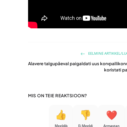
EELMINE ARTIKKEL/L
Alavere talgupäeval paigaldati uus korvpallikorv
koristati p
MIS ON TEIE REAKTSIOON?
Meeldib
Ei Meeldi
Armastan