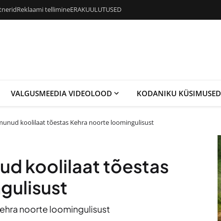
tnerid
Reklaami tellimine
ERAKUULUTUSED
VALGUSMEEDIA VIDEOLOOD
KODANIKU KÜSIMUSED
imunud koolilaat tõestas Kehra noorte loomingulisust
ud koolilaat tõestas
gulisust
Kehra noorte loomingulisust