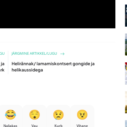
UGU
JÄRGMINE ARTIKKEL/LUGU
 ja
Helirännak/ lamamiskontsert gongide ja
ark
helikaussidega
Naljakas
Vau
Kurb
Vihane