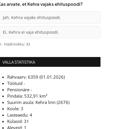
Kas arvate, et Kehra vajaks ehituspoodi?
Jah, Kehra vajaks ehituspoodi.
Ei, Kehra ei vaja ehituspoodi.
Hääli kokku: 33
VALLA STATISTIKA
Rahvaarv: 6359 (01.01.2026)
Töötuid -
Pensionäre -
Pindala: 532,91 km²
Suurim asula: Kehra linn (2676)
Koole: 3
Lasteaedu: 4
Külasid: 31
Aleveid: 1