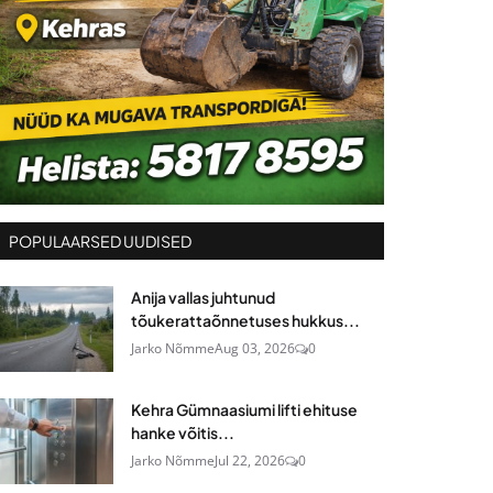
POPULAARSED UUDISED
Anija vallas juhtunud
tõukerattaõnnetuses hukkus...
Jarko Nõmme
Aug 03, 2026
0
Kehra Gümnaasiumi lifti ehituse
hanke võitis...
Jarko Nõmme
Jul 22, 2026
0