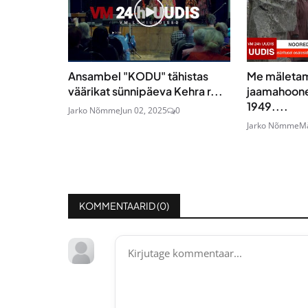
Ansambel "KODU" tähistas
Me mäletam
väärikat sünnipäeva Kehra r...
jaamahoone 
1949....
Jarko Nõmme
Jun 02, 2025
0
Jarko Nõmme
Mä
KOMMENTAARID (
0
)