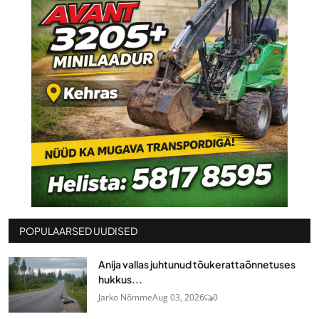
POPULAARSED UUDISED
Anija vallas juhtunud tõukerattaõnnetuses
hukkus...
Jarko Nõmme
Aug 03, 2026
0