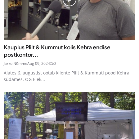
Kauplus Pliit & Kummut kolis Kehra endise
postkontor...
Jarko Nõmme
Aug 09, 2024
0
Alates 6. augustist ootab kliente Pliit & Kummuti pood Kehra
südames, OG Elek...