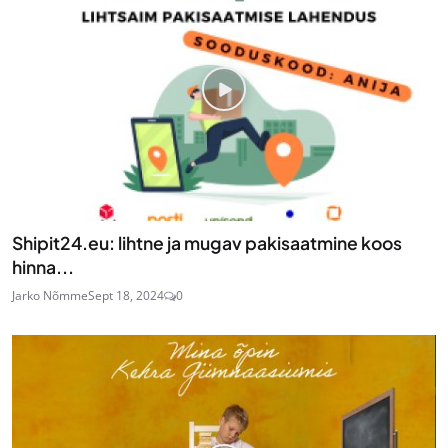
Shipit24.eu: lihtne ja mugav pakisaatmine koos
hinna...
Jarko Nõmme
Sept 18, 2024
0