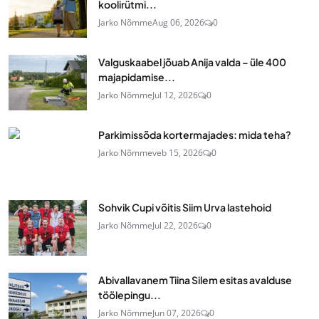
koolirütmi...
Jarko Nõmme
Aug 06, 2026
0
Valguskaabel jõuab Anija valda – üle 400
majapidamise...
Jarko Nõmme
Jul 12, 2026
0
Parkimissõda kortermajades: mida teha?
Jarko Nõmme
veb 15, 2026
0
Sohvik Cupi võitis Siim Urva lastehoid
Jarko Nõmme
Jul 22, 2026
0
Abivallavanem Tiina Silem esitas avalduse
töölepingu...
Jarko Nõmme
Jun 07, 2026
0