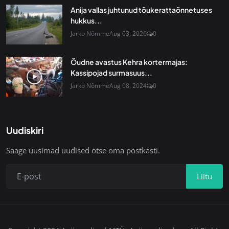
Anija vallas juhtunud tõukerattaõnnetuses
hukkus...
Jarko Nõmme
Aug 03, 2026
0
Õudne avastus Kehra kortermajas:
Kassipojad surmasuus...
Jarko Nõmme
Aug 08, 2024
0
Uudiskiri
Saage uusimad uudised otse oma postkasti.
Liitu