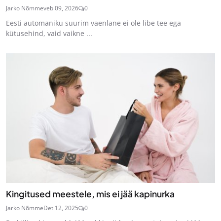
Jarko Nõmme
veb 09, 2026
0
Eesti automaniku suurim vaenlane ei ole libe tee ega
kütusehind, vaid vaikne ...
Kingitused meestele, mis ei jää kapinurka
Jarko Nõmme
Det 12, 2025
0