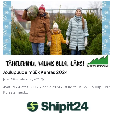
Jõulupuude müük Kehras 2024
Jarko Nõmme
Nov 06, 2024
0
Avatud - Alates 09.12 - 22.12.2024 - Otsid täiuslikku jõulupuud?
Külasta meid...