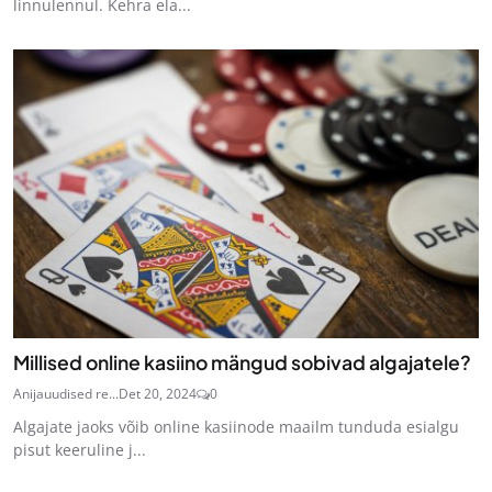
linnulennul. Kehra ela...
Millised online kasiino mängud sobivad algajatele?
Anijauudised re...
Det 20, 2024
0
Algajate jaoks võib online kasiinode maailm tunduda esialgu
pisut keeruline j...