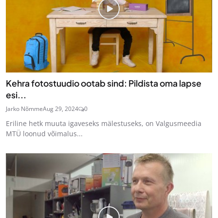
Kehra fotostuudio ootab sind: Pildista oma lapse
esi...
Jarko Nõmme
Aug 29, 2024
0
Eriline hetk muuta igaveseks mälestuseks, on Valgusmeedia
MTÜ loonud võimalus...