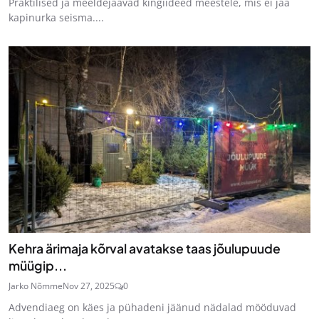
Praktilised ja meeldejäävad kingiideed meestele, mis ei jää
kapinurka seisma....
Kehra ärimaja kõrval avatakse taas jõulupuude
müügip...
Jarko Nõmme
Nov 27, 2025
0
Advendiaeg on käes ja pühadeni jäänud nädalad mööduvad