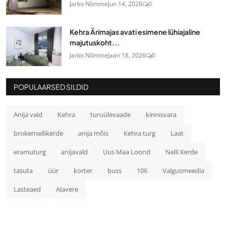
Jarko Nõmme
Jun 14, 2026
0
Kehra Ärimajas avati esimene lühiajaline
majutuskoht...
Jarko Nõmme
Jaan 18, 2026
0
POPULAARSED SILDID
Anija vald
Kehra
turuülevaade
kinnisvara
brokernellikerde
anija mõis
Kehra turg
Laat
eramuturg
anijavald
Uus Maa Loond
Nelli Kerde
tasuta
üür
korter
buss
106
Valgusmeedia
Lasteaed
Alavere