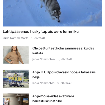
Lahtipääsenud husky tappis pere lemmiku
Jarko Nõmme
Märts 18, 2025
0
Ole petturitest kolm sammu ees: kuidas
kaitsta...
Jarko Nõmme
Nov 10, 2025
0
Anija JK U11 poisid avasid hooaja Tabasalus
nelja...
Jarko Nõmme
Mai 30, 2026
0
Anija mõisa aidas avati valla
harrastuskunstnike...