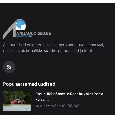
Anijauudised.ee on Anija valla kogukonna uudisteportaal,
mis kajastab kohalikke sündmusi, uudiseid ja infot
Populaarsemad uudised
Raske liiklusõnnetus Raasiku vallas Perila
külas:...
Jarko Nõmme
Sept 01, 2024
0