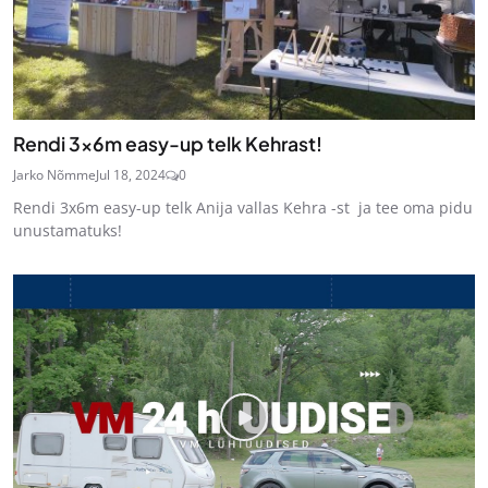
Rendi 3x6m easy-up telk Kehrast!
Jarko Nõmme
Jul 18, 2024
0
Rendi 3x6m easy-up telk Anija vallas Kehra -st ja tee oma pidu
unustamatuks!