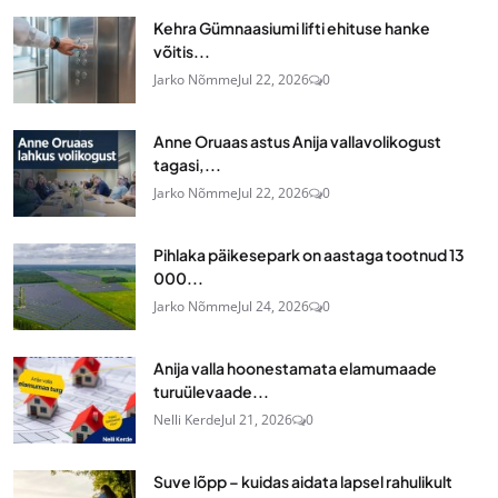
Kehra Gümnaasiumi lifti ehituse hanke
võitis...
Jarko Nõmme
Jul 22, 2026
0
Anne Oruaas astus Anija vallavolikogust
tagasi,...
Jarko Nõmme
Jul 22, 2026
0
Pihlaka päikesepark on aastaga tootnud 13
000...
Jarko Nõmme
Jul 24, 2026
0
Anija valla hoonestamata elamumaade
turuülevaade...
Nelli Kerde
Jul 21, 2026
0
Suve lõpp – kuidas aidata lapsel rahulikult