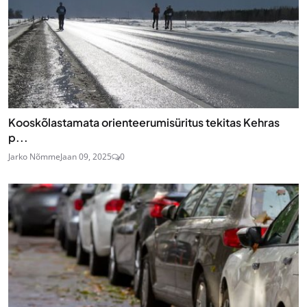
Kooskõlastamata orienteerumisüritus tekitas Kehras
p...
Jarko Nõmme
Jaan 09, 2025
0