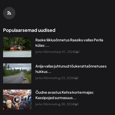
Populaarsemad uudised
Raske liiklusõnnetus Raasiku vallas Perila
külas:...
Jarko Nõmme
Sept 01, 2024
0
Anija vallas juhtunud tõukerattaõnnetuses
hukkus...
Jarko Nõmme
Aug 03, 2026
0
Õudne avastus Kehra kortermajas:
Kassipojad surmasuus...
Jarko Nõmme
Aug 08, 2024
0