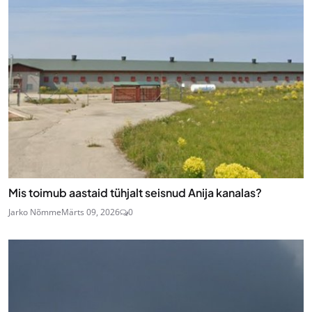
Mis toimub aastaid tühjalt seisnud Anija kanalas?
Jarko Nõmme
Märts 09, 2026
0