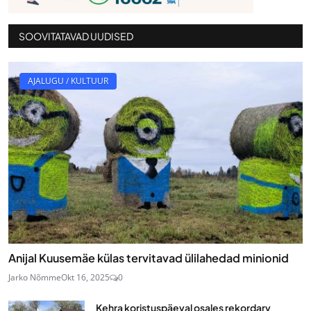
SOOVITATAVAD UUDISED
AJALUGU / KULTUUR
Anijal Kuusemäe külas tervitavad ülilahedad minionid
Jarko Nõmme
Okt 16, 2025
0
Kehra koristuspäeval osales rekordarv