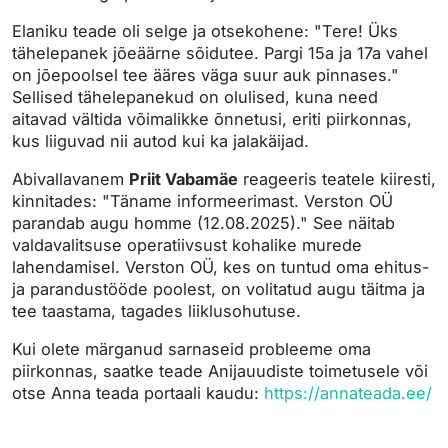
Elaniku teade oli selge ja otsekohene: "Tere! Üks
tähelepanek jõeäärne sõidutee. Pargi 15a ja 17a vahel
on jõepoolsel tee ääres väga suur auk pinnases."
Sellised tähelepanekud on olulised, kuna need
aitavad vältida võimalikke õnnetusi, eriti piirkonnas,
kus liiguvad nii autod kui ka jalakäijad.
Abivallavanem
Priit Vabamäe
reageeris teatele kiiresti,
kinnitades: "Täname informeerimast. Verston OÜ
parandab augu homme (12.08.2025)." See näitab
valdavalitsuse operatiivsust kohalike murede
lahendamisel. Verston OÜ, kes on tuntud oma ehitus-
ja parandustööde poolest, on volitatud augu täitma ja
tee taastama, tagades liiklusohutuse.
Kui olete märganud sarnaseid probleeme oma
piirkonnas, saatke teade Anijauudiste toimetusele või
otse Anna teada portaali kaudu:
https://annateada.ee/