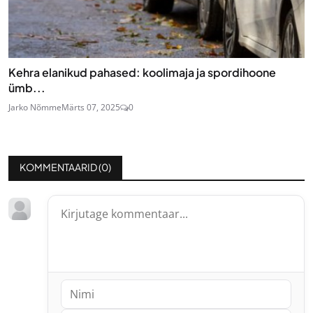
Kehra elanikud pahased: koolimaja ja spordihoone
ümb...
Jarko Nõmme
Märts 07, 2025
0
KOMMENTAARID (
0
)