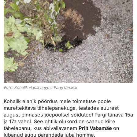
Foto: Kohalik elanik august Pargi tänaval
Kohalik elanik pöördus meie toimetuse poole
murettekitava tähelepanekuga, teatades suurest
august pinnases jõepoolsel sõiduteel Pargi tänava 15a
ja 17a vahel. See ohtlik olukord on saanud kiire
tähelepanu, kus abivallavanem
Priit Vabamäe
on
lubanud augu parandada juba homme.