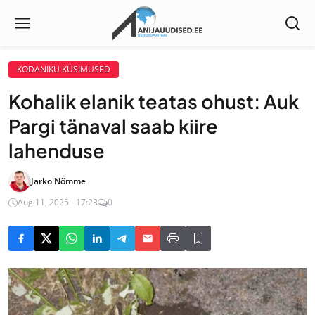
KODANIKU KÜSIMUSED
Kohalik elanik teatas ohust: Auk
Pargi tänaval saab kiire
lahenduse
Jarko Nõmme
Aug 11, 2025 - 17:23
0