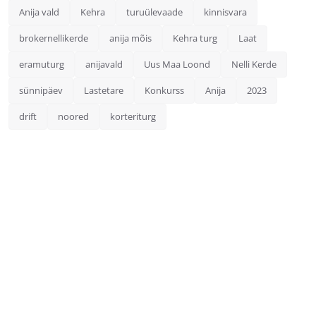
Anija vald
Kehra
turuülevaade
kinnisvara
brokernellikerde
anija mõis
Kehra turg
Laat
eramuturg
anijavald
Uus Maa Loond
Nelli Kerde
sünnipäev
Lastetare
Konkurss
Anija
2023
drift
noored
korteriturg