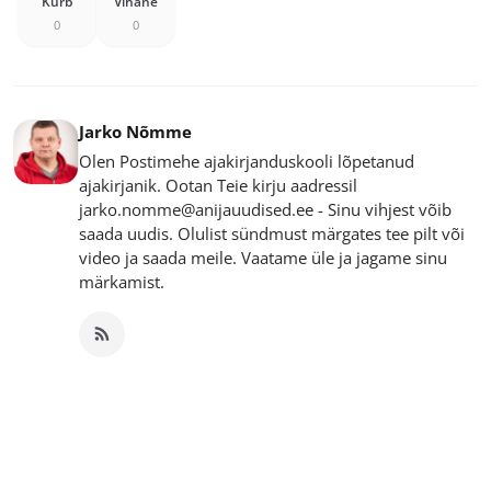
Kurb
Vihane
0
0
Jarko Nõmme
Olen Postimehe ajakirjanduskooli lõpetanud
ajakirjanik. Ootan Teie kirju aadressil
jarko.nomme@anijauudised.ee - Sinu vihjest võib
saada uudis. Olulist sündmust märgates tee pilt või
video ja saada meile. Vaatame üle ja jagame sinu
märkamist.