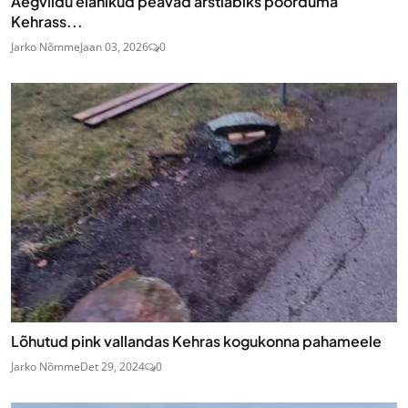
Aegviidu elanikud peavad arstiabiks pöörduma
Kehrass...
Jarko Nõmme
Jaan 03, 2026
0
Lõhutud pink vallandas Kehras kogukonna pahameele
Jarko Nõmme
Det 29, 2024
0