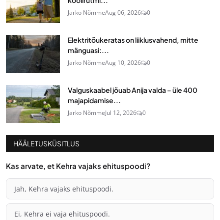
Jarko Nõmme
Aug 06, 2026
0
Elektritõukeratas on liiklusvahend, mitte
mänguasi:...
Jarko Nõmme
Aug 10, 2026
0
Valguskaabel jõuab Anija valda – üle 400
majapidamise...
Jarko Nõmme
Jul 12, 2026
0
HÄÄLETUSKÜSITLUS
Kas arvate, et Kehra vajaks ehituspoodi?
Jah, Kehra vajaks ehituspoodi.
Ei, Kehra ei vaja ehituspoodi.