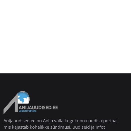
Anijauudised.ee on Anija valla kogukonna uudisteportaal,
mis kajastab kohalikke sündmusi, uudiseid ja infot