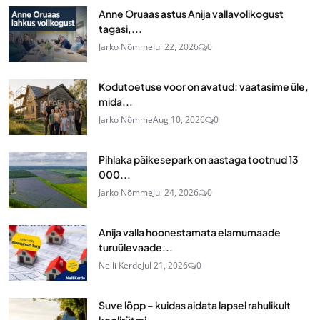
Anne Oruaas astus Anija vallavolikogust
tagasi,...
Jarko Nõmme
Jul 22, 2026
0
Kodutoetuse voor on avatud: vaatasime üle,
mida...
Jarko Nõmme
Aug 10, 2026
0
Pihlaka päikesepark on aastaga tootnud 13
000...
Jarko Nõmme
Jul 24, 2026
0
Anija valla hoonestamata elamumaade
turuülevaade...
Nelli Kerde
Jul 21, 2026
0
Suve lõpp – kuidas aidata lapsel rahulikult
koolirütmi...