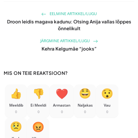
EELMINE ARTIKKEL/LUGU
Droon leidis magava kadunu: Otsing Anija vallas lõppes
õnnelikult
JÄRGMINE ARTIKKEL/LUGU
Kehra Kelgumäe “jooks”
MIS ON TEIE REAKTSIOON?
Meeldib
Ei Meeldi
Armastan
Naljakas
Vau
0
0
0
0
0