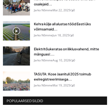
osalejaid...
Jarko Nõmme
Mai 22, 2025
0
Kehra külje all alustas tööd Eesti üks
võimsamaid...
Jarko Nõmme
Jun 18, 2025
0
Elektritõukeratas on liiklusvahend, mitte
mänguasi:...
Jarko Nõmme
Aug 10, 2026
0
TASUTA: Kose Jaanituli 2025 toimub
eelregistreerimisega...
Jarko Nõmme
Mai 19, 2025
0
POPULAARSED SILDID