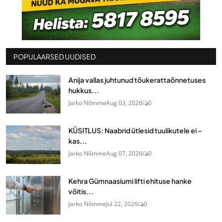
POPULAARSED UUDISED
Anija vallas juhtunud tõukerattaõnnetuses
hukkus...
Jarko Nõmme
Aug 03, 2026
0
KÜSITLUS: Naabrid ütlesid tuulikutele ei –
kas...
Jarko Nõmme
Aug 07, 2026
0
Kehra Gümnaasiumi lifti ehituse hanke
võitis...
Jarko Nõmme
Jul 22, 2026
0