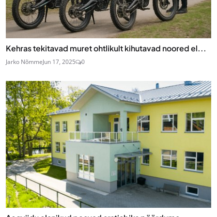
Kehras tekitavad muret ohtlikult kihutavad noored el...
Jarko Nõmme
Jun 17, 2025
0