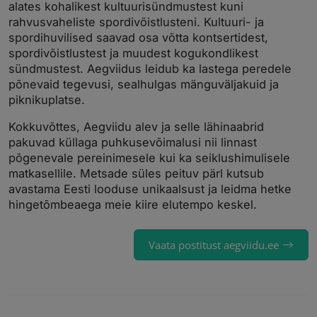
alates kohalikest kultuurisündmustest kuni
rahvusvaheliste spordivõistlusteni. Kultuuri- ja
spordihuvilised saavad osa võtta kontsertidest,
spordivõistlustest ja muudest kogukondlikest
sündmustest. Aegviidus leidub ka lastega peredele
põnevaid tegevusi, sealhulgas mänguväljakuid ja
piknikuplatse.
Kokkuvõttes, Aegviidu alev ja selle lähinaabrid
pakuvad küllaga puhkusevõimalusi nii linnast
põgenevale pereinimesele kui ka seiklushimulisele
matkasellile. Metsade süles peituv pärl kutsub
avastama Eesti looduse unikaalsust ja leidma hetke
hingetõmbeaega meie kiire elutempo keskel.
Vaata postitust aegviidu.ee