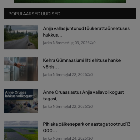
POPULAARSED UUDISED
Anija vallas juhtunud tõukerattaõnnetuses
hukkus...
Jarko Nõmme
Aug 03, 2026
0
Kehra Gümnaasiumi lifti ehituse hanke
võitis...
Jarko Nõmme
Jul 22, 2026
0
Anne Oruaas astus Anija vallavolikogust
tagasi,...
Jarko Nõmme
Jul 22, 2026
0
Pihlaka päikesepark on aastaga tootnud 13
000...
Jarko Nõmme
Jul 24, 2026
0