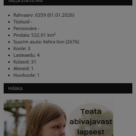
VALLA STATISTIKA
Rahvaarv: 6359 (01.01.2026)
Töötuid -
Pensionäre -
Pindala: 532,91 km²
Suurim asula: Kehra linn (2676)
Koole: 3
Lasteaedu: 4
Külasid: 31
Aleveid: 1
Huvikoole: 1
MÄRKA