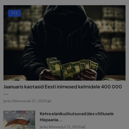
112
Jaanuaris kaotasid Eesti inimesed kelmidele 400 000
...
Jarko Nõmme
veb 07, 2025
0
Kehra elanikud kutsuvad üles võitlusele
Hispaania...
Jarko Nõmme
Jul 13, 2025
0