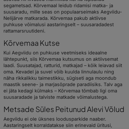
segametsad. Kõrvemaal leidub ridamisi matka- ja
suusaradu, mille seas on populaarseimaks Aegviidu-
Nelijärve matkarada. Kõrvemaa pakub aktiivse
puhkuse võimalusi aastaringselt – suusaradadest
rattamarsruutideni.
Kõrvemaa Kutse
Kui Aegviidu on puhkuse veetmiseks ideaalne
lähtepunkt, siis Kõrvemaa kutsumus on aktiivsemat
laadi. Suusatajad, ratturid, matkajad – kõik leiavad siit
oma. Kevadel ja suvel võib kuulda linnulaulu ning
näha rikkalikku taimestikku, sügiseti aga moondub
maastik seene- ja marjasõprade paradiisiks. Talv aga
ei jäta kedagi külmaks – Kõrvemaa tõmbab ligi oma
suusaradade ja talviste matkade võimalustega.
Metsade Süles Peitunud Alevi Võlud
Aegviidu ei ole üksnes loodusparkide naaber.
Aastaringselt korraldatakse siin erinevaid üritusi,