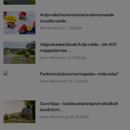
Anija valla hoonestamata elamumaade
turuülevaade...
Nelli Kerde
Jul 21, 2026
0
Valguskaabel jõuab Anija valda – üle 400
majapidamise...
Jarko Nõmme
Jul 12, 2026
0
Parkimissõda kortermajades: mida teha?
Jarko Nõmme
veb 15, 2026
0
Suve lõpp – kuidas aidata lapsel rahulikult
koolirütmi...
Jarko Nõmme
Aug 06, 2026
0