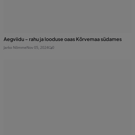
Aegviidu – rahu ja looduse oaas Kõrvemaa südames
Jarko Nõmme
Nov 05, 2024
0