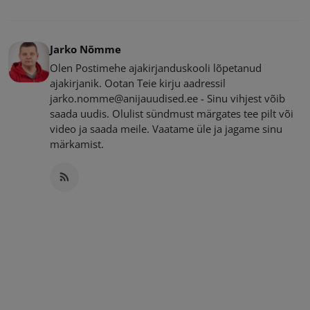
Jarko Nõmme
Olen Postimehe ajakirjanduskooli lõpetanud
ajakirjanik. Ootan Teie kirju aadressil
jarko.nomme@anijauudised.ee - Sinu vihjest võib
saada uudis. Olulist sündmust märgates tee pilt või
video ja saada meile. Vaatame üle ja jagame sinu
märkamist.