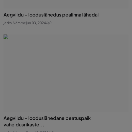
Aegviidu – looduslähedus pealinna lähedal
Jarko Nõmme
Jun 03, 2024
0
Aegviidu – looduslähedane peatuspaik
vaheldusrikaste...