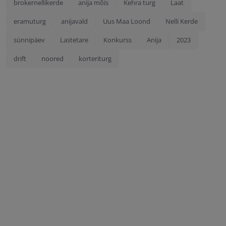
brokernellikerde
anija mõis
Kehra turg
Laat
eramuturg
anijavald
Uus Maa Loond
Nelli Kerde
sünnipäev
Lastetare
Konkurss
Anija
2023
drift
noored
korteriturg