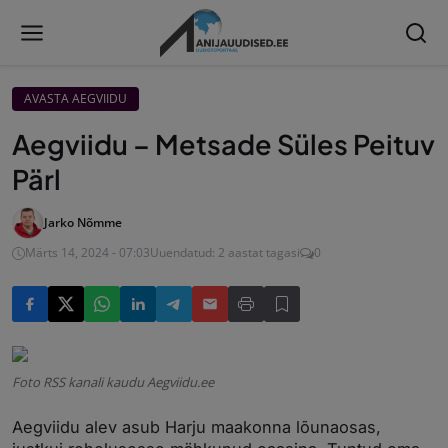
AVASTA AEGVIIDU
Aegviidu – Metsade Süles Peituv
Pärl
Jarko Nõmme
Märts 14, 2024 - 07:03
Uuendatud: 2 aastat tagasi
0
Foto RSS kanali kaudu Aegviidu.ee
Aegviidu alev asub Harju maakonna lõunaosas,