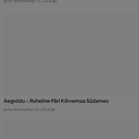
Jarko Nõmme
Sept 10, 2024
0
Aegviidu – Roheline Pärl Kõrvemaa Südames
Jarko Nõmme
Apr 22, 2024
0