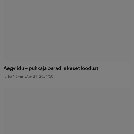
Aegviidu – puhkaja paradiis keset loodust
Jarko Nõmme
Apr 29, 2024
0