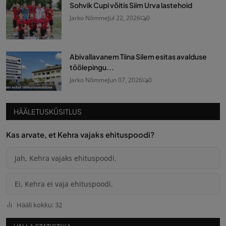
Sohvik Cupi võitis Siim Urva lastehoid
Jarko Nõmme
Jul 22, 2026
0
Abivallavanem Tiina Silem esitas avalduse
töölepingu...
Jarko Nõmme
Jun 07, 2026
0
HÄÄLETUSKÜSITLUS
Kas arvate, et Kehra vajaks ehituspoodi?
Jah, Kehra vajaks ehituspoodi.
Ei, Kehra ei vaja ehituspoodi.
Hääli kokku: 32