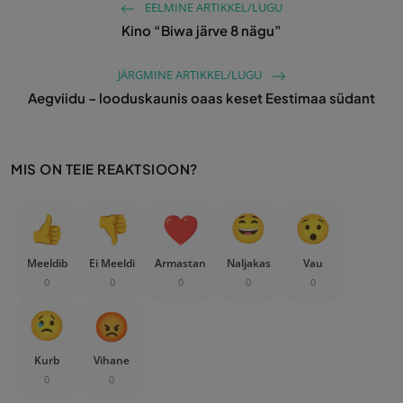
EELMINE ARTIKKEL/LUGU
Kino “Biwa järve 8 nägu”
JÄRGMINE ARTIKKEL/LUGU
Aegviidu – looduskaunis oaas keset Eestimaa südant
MIS ON TEIE REAKTSIOON?
Meeldib
Ei Meeldi
Armastan
Naljakas
Vau
0
0
0
0
0
Kurb
Vihane
0
0