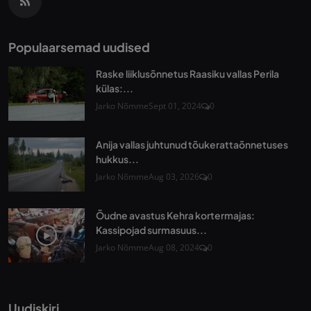
Populaarsemad uudised
Raske liiklusõnnetus Raasiku vallas Perila
külas:...
Jarko Nõmme
Sept 01, 2024
0
Anija vallas juhtunud tõukerattaõnnetuses
hukkus...
Jarko Nõmme
Aug 03, 2026
0
Õudne avastus Kehra kortermajas:
Kassipojad surmasuus...
Jarko Nõmme
Aug 08, 2024
0
Uudiskiri