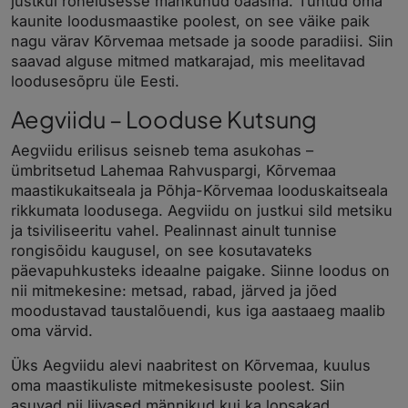
justkui rohelusesse mähkunud oaasina. Tuntud oma
kaunite loodusmaastike poolest, on see väike paik
nagu värav Kõrvemaa metsade ja soode paradiisi. Siin
saavad alguse mitmed matkarajad, mis meelitavad
loodusesõpru üle Eesti.
Aegviidu – Looduse Kutsung
Aegviidu erilisus seisneb tema asukohas –
ümbritsetud Lahemaa Rahvuspargi, Kõrvemaa
maastikukaitseala ja Põhja-Kõrvemaa looduskaitseala
rikkumata loodusega. Aegviidu on justkui sild metsiku
ja tsiviliseeritu vahel. Pealinnast ainult tunnise
rongisõidu kaugusel, on see kosutavateks
päevapuhkusteks ideaalne paigake. Siinne loodus on
nii mitmekesine: metsad, rabad, järved ja jõed
moodustavad taustalõuendi, kus iga aastaaeg maalib
oma värvid.
Üks Aegviidu alevi naabritest on Kõrvemaa, kuulus
oma maastikuliste mitmekesisuste poolest. Siin
asuvad nii liivased männikud kui ka lopsakad