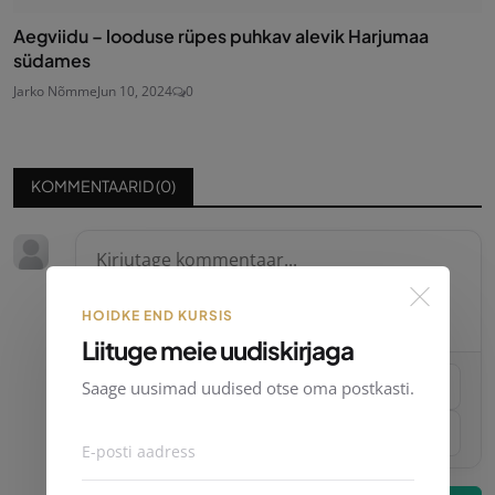
Aegviidu – looduse rüpes puhkav alevik Harjumaa
südames
Jarko Nõmme
Jun 10, 2024
0
KOMMENTAARID (
0
)
HOIDKE END KURSIS
Liituge meie uudiskirjaga
Saage uusimad uudised otse oma postkasti.