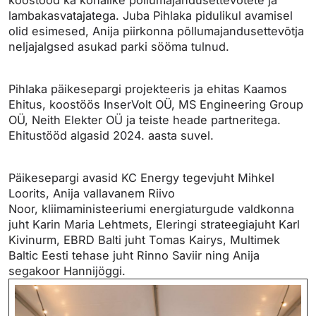
lambakasvatajatega. Juba Pihlaka pidulikul avamisel
olid esimesed, Anija piirkonna põllumajandusettevõtja
neljajalgsed asukad parki sööma tulnud.
Pihlaka päikesepargi projekteeris ja ehitas Kaamos
Ehitus, koostöös InserVolt OÜ, MS Engineering Group
OÜ, Neith Elekter OÜ ja teiste heade partneritega.
Ehitustööd algasid 2024. aasta suvel.
Päikesepargi avasid KC Energy tegevjuht Mihkel
Loorits, Anija vallavanem Riivo
Noor,
kliimaministeeriumi energiaturgude valdkonna
juht Karin Maria Lehtmets, Eleringi strateegiajuht Karl
Kivinurm, EBRD Balti juht Tomas Kairys, Multimek
Baltic Eesti tehase juht Rinno Saviir ning Anija
segakoor Hannijöggi.