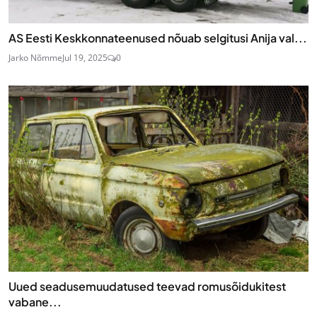
AS Eesti Keskkonnateenused nõuab selgitusi Anija val...
Jarko Nõmme
Jul 19, 2025
0
Uued seadusemuudatused teevad romusõidukitest
vabane...