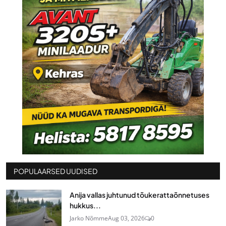
POPULAARSED UUDISED
Anija vallas juhtunud tõukerattaõnnetuses
hukkus...
Jarko Nõmme
Aug 03, 2026
0