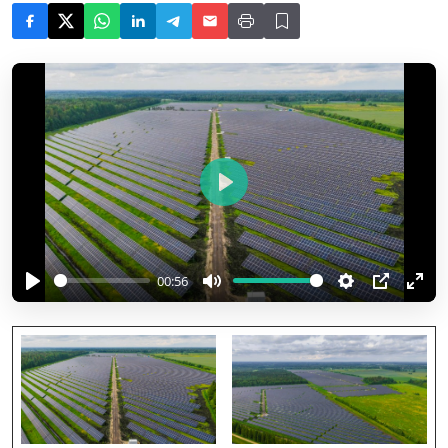
P
l
a
y
00:56
P
M
S
P
E
l
u
e
I
n
a
t
t
P
t
y
e
t
e
i
r
n
f