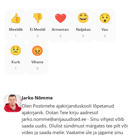
Meeldib
Ei Meeldi
Armastan
Naljakas
Vau
1
0
0
0
0
Kurb
Vihane
1
0
Jarko Nõmme
Olen Postimehe ajakirjanduskooli lõpetanud
ajakirjanik. Ootan Teie kirju aadressil
jarko.nomme@anijauudised.ee - Sinu vihjest võib
saada uudis. Olulist sündmust märgates tee pilt või
video ja saada meile. Vaatame üle ja jagame sinu