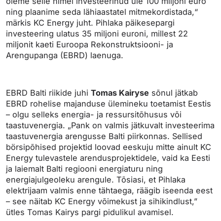
oleme selle nimel investeerinud üle 100 miljoni euro
ning plaanime seda lähiaastatel mitmekordistada,“
märkis KC Energy juht. Pihlaka päikesepargi
investeering ulatus 35 miljoni euroni, millest 22
miljonit kaeti Euroopa Rekonstruktsiooni- ja
Arengupanga (EBRD) laenuga.
EBRD Balti riikide juhi
Tomas Kairyse
sõnul jätkab
EBRD rohelise majanduse ülemineku toetamist Eestis
– olgu selleks energia- ja ressursitõhusus või
taastuvenergia.
„Pank on valmis jätkuvalt investeerima
taastuvenergia arengusse Balti piirkonnas. Sellised
börsipõhised projektid loovad eeskuju mitte ainult KC
Energy tulevastele arendusprojektidele, vaid ka Eesti
ja laiemalt Balti regiooni energiaturu ning
energiajulgeoleku arengule. Tõsiasi, et Pihlaka
elektrijaam valmis enne tähtaega, räägib iseenda eest
– see näitab KC Energy võimekust ja sihikindlust,”
ütles Tomas Kairys pargi pidulikul avamisel.