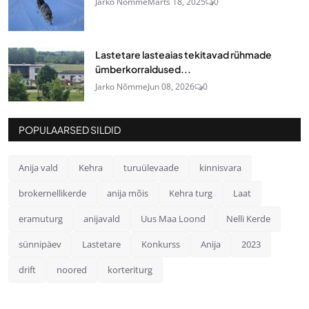
Jarko Nõmme
Märts 18, 2025
0
Lastetare lasteaias tekitavad rühmade
ümberkorraldused...
Jarko Nõmme
Jun 08, 2026
0
POPULAARSED SILDID
Anija vald
Kehra
turuülevaade
kinnisvara
brokernellikerde
anija mõis
Kehra turg
Laat
eramuturg
anijavald
Uus Maa Loond
Nelli Kerde
sünnipäev
Lastetare
Konkurss
Anija
2023
drift
noored
korteriturg