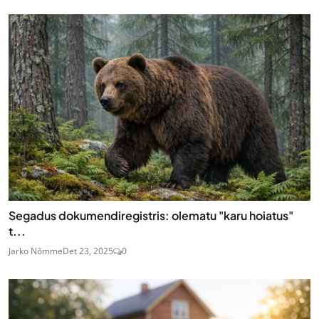
Segadus dokumendiregistris: olematu "karu hoiatus"
t...
Jarko Nõmme
Det 23, 2025
0