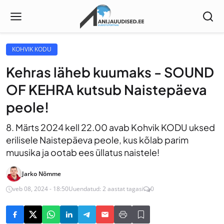
KOHVIK KODU
Kehras läheb kuumaks - SOUND
OF KEHRA kutsub Naistepäeva
peole!
8. Märts 2024 kell 22.00 avab Kohvik KODU uksed
erilisele Naistepäeva peole, kus kõlab parim
muusika ja ootab ees üllatus naistele!
Jarko Nõmme
veb 08, 2024 - 18:50
Uuendatud: 2 aastat tagasi
0