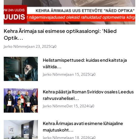
Kehra Ärimaja sai esimese optikasalongi: 'Näed
Optik...
Jarko Nõmme
Jaan 23, 2025
0
Helistamispettused: kuidas end kaitsta ja
vältida...
Jarko Nõmme
Jaan 15, 2025
0
Kehra päästja Roman Sviridov osales Leedus
rahvusvahelisel...
Jarko Nõmme
Det 15, 2024
0
Kehra Ärimajas avati esimene lühiajaline
majutuskoht...
Jarko Nõmme
Jaan 18, 2026
0