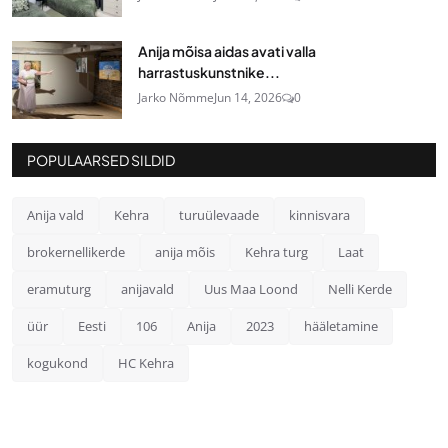
Anija mõisa aidas avati valla
harrastuskunstnike...
Jarko Nõmme
Jun 14, 2026
0
POPULAARSED SILDID
Anija vald
Kehra
turuülevaade
kinnisvara
brokernellikerde
anija mõis
Kehra turg
Laat
eramuturg
anijavald
Uus Maa Loond
Nelli Kerde
üür
Eesti
106
Anija
2023
hääletamine
kogukond
HC Kehra