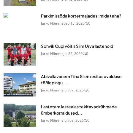
Parkimissõda kortermajades: mida teha?
Jarko Nõmme
veb 15, 2026
0
Sohvik Cupi võitis Siim Urva lastehoid
Jarko Nõmme
Jul 22, 2026
0
Abivallavanem Tiina Silem esitas avalduse
töölepingu...
Jarko Nõmme
Jun 07, 2026
0
Lastetare lasteaias tekitavad rühmade
ümberkorraldused...
Jarko Nõmme
Jun 08, 2026
0