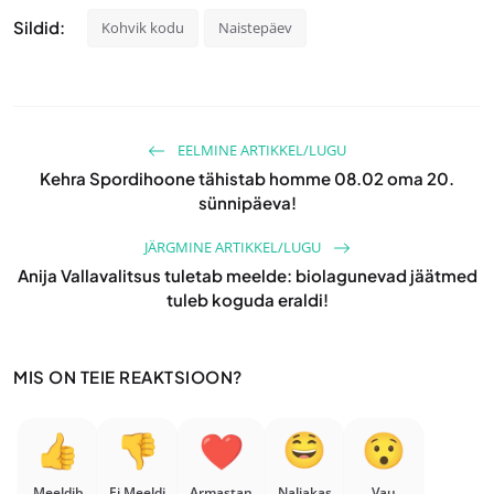
Sildid:
Kohvik kodu
Naistepäev
EELMINE ARTIKKEL/LUGU
Kehra Spordihoone tähistab homme 08.02 oma 20.
sünnipäeva!
JÄRGMINE ARTIKKEL/LUGU
Anija Vallavalitsus tuletab meelde: biolagunevad jäätmed
tuleb koguda eraldi!
MIS ON TEIE REAKTSIOON?
Meeldib
Ei Meeldi
Armastan
Naljakas
Vau