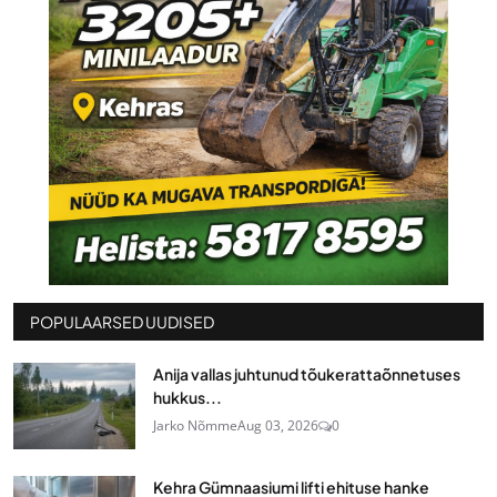
POPULAARSED UUDISED
Anija vallas juhtunud tõukerattaõnnetuses
hukkus...
Jarko Nõmme
Aug 03, 2026
0
Kehra Gümnaasiumi lifti ehituse hanke