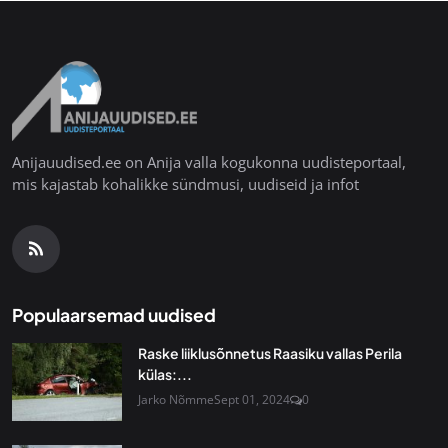
Anijauudised.ee on Anija valla kogukonna uudisteportaal,
mis kajastab kohalikke sündmusi, uudiseid ja infot
Populaarsemad uudised
Raske liiklusõnnetus Raasiku vallas Perila
külas:...
Jarko Nõmme
Sept 01, 2024
0