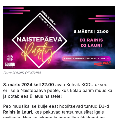
Foto: SOUND OF KEHRA
8. märts 2024 kell 22.00
avab Kohvik KODU uksed
erilisele Naistepäeva peole, kus kõlab parim muusika
ja ootab ees üllatus naistele!
Peo muusikalise külje eest hoolitsevad tuntud DJ-d
Rainis
ja
Lauri
, kes pakuvad tantsumuusikat igale
maitsele. Hea seltskond ja energiline õhkkond on