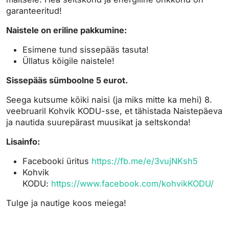
garanteeritud!
Naistele on eriline pakkumine:
Esimene tund sissepääs tasuta!
Üllatus kõigile naistele!
Sissepääs sümboolne 5 eurot.
Seega kutsume kõiki naisi (ja miks mitte ka mehi) 8.
veebruaril Kohvik KODU-sse, et tähistada Naistepäeva
ja nautida suurepärast muusikat ja seltskonda!
Lisainfo:
Facebooki üritus
https://fb.me/e/3vujNKsh5
Kohvik
KODU:
https://www.facebook.com/kohvikKODU/
Tulge ja nautige koos meiega!