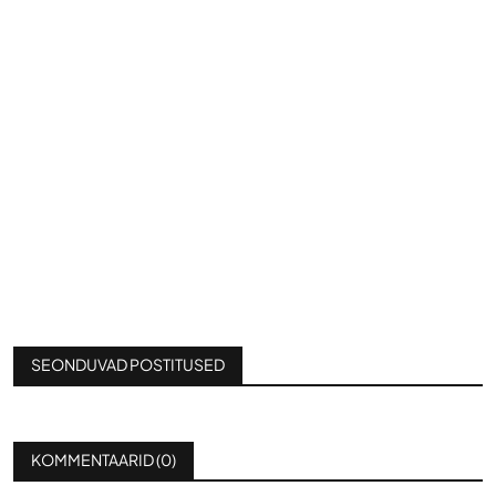
SEONDUVAD POSTITUSED
KOMMENTAARID (
0
)