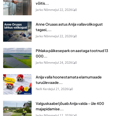
võitis...
Jarko Nõmme
Jul 22, 2026
0
Anne Oruaas astus Anija vallavolikogust
tagasi,...
Jarko Nõmme
Jul 22, 2026
0
Pihlaka päikesepark on aastaga tootnud 13
000...
Jarko Nõmme
Jul 24, 2026
0
Anija valla hoonestamata elamumaade
turuülevaade...
Nelli Kerde
Jul 21, 2026
0
Valguskaabel jõuab Anija valda – üle 400
majapidamise...
Jarko Nõmme
Jul 12, 2026
0