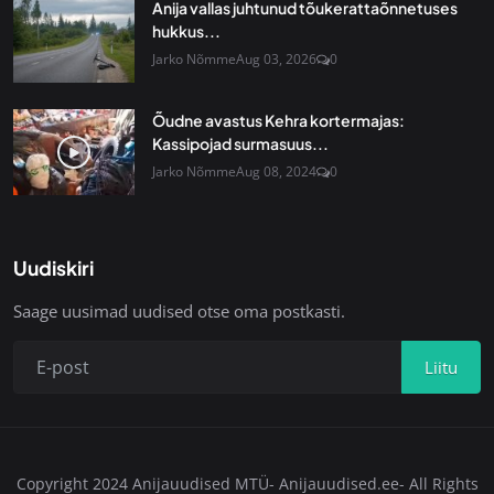
Anija vallas juhtunud tõukerattaõnnetuses
hukkus...
Jarko Nõmme
Aug 03, 2026
0
Õudne avastus Kehra kortermajas:
Kassipojad surmasuus...
Jarko Nõmme
Aug 08, 2024
0
Uudiskiri
Saage uusimad uudised otse oma postkasti.
Liitu
Copyright 2024 Anijauudised MTÜ- Anijauudised.ee- All Rights