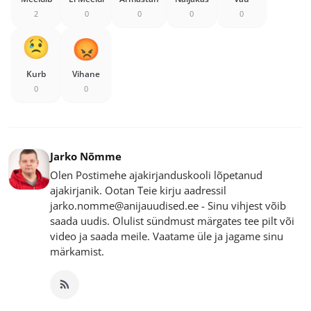
2
0
0
0
0
Kurb
Vihane
0
0
Jarko Nõmme
Olen Postimehe ajakirjanduskooli lõpetanud
ajakirjanik. Ootan Teie kirju aadressil
jarko.nomme@anijauudised.ee - Sinu vihjest võib
saada uudis. Olulist sündmust märgates tee pilt või
video ja saada meile. Vaatame üle ja jagame sinu
märkamist.