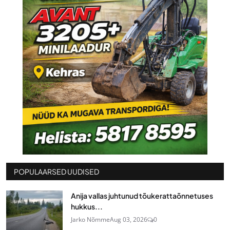
POPULAARSED UUDISED
Anija vallas juhtunud tõukerattaõnnetuses
hukkus...
Jarko Nõmme
Aug 03, 2026
0