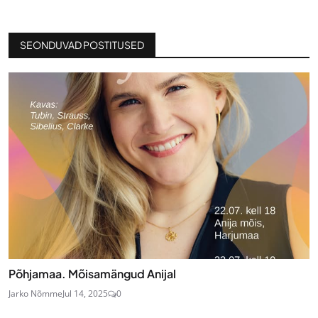
SEONDUVAD POSTITUSED
Põhjamaa. Mõisamängud Anijal
Jarko Nõmme
Jul 14, 2025
0