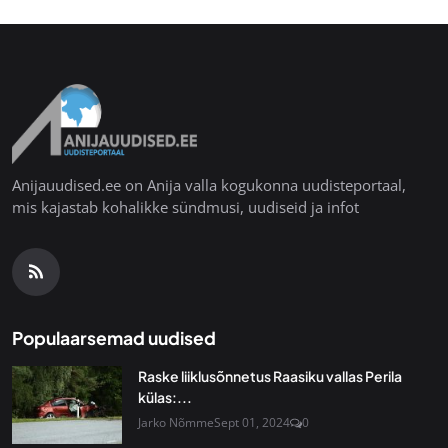
Anijauudised.ee on Anija valla kogukonna uudisteportaal,
mis kajastab kohalikke sündmusi, uudiseid ja infot
Populaarsemad uudised
Raske liiklusõnnetus Raasiku vallas Perila
külas:...
Jarko Nõmme
Sept 01, 2024
0