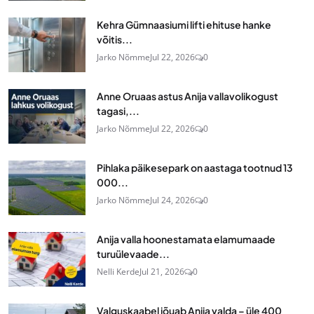
Kehra Gümnaasiumi lifti ehituse hanke
võitis...
Jarko Nõmme
Jul 22, 2026
0
Anne Oruaas astus Anija vallavolikogust
tagasi,...
Jarko Nõmme
Jul 22, 2026
0
Pihlaka päikesepark on aastaga tootnud 13
000...
Jarko Nõmme
Jul 24, 2026
0
Anija valla hoonestamata elamumaade
turuülevaade...
Nelli Kerde
Jul 21, 2026
0
Valguskaabel jõuab Anija valda – üle 400