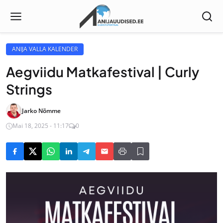
ANIJA VALLA KALENDER
Aegviidu Matkafestival | Curly
Strings
Jarko Nõmme
Mai 18, 2025 - 11:17
0