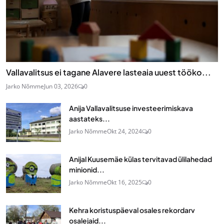
Vallavalitsus ei tagane Alavere lasteaia uuest tööko...
Jarko Nõmme
Jun 03, 2026
0
Anija Vallavalitsuse investeerimiskava
aastateks...
Jarko Nõmme
Okt 24, 2024
0
Anijal Kuusemäe külas tervitavad ülilahedad
minionid...
Jarko Nõmme
Okt 16, 2025
0
Kehra koristuspäeval osales rekordarv
osalejaid...