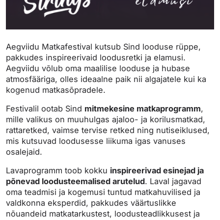
Aegviidu Matkafestival kutsub Sind looduse rüppe,
pakkudes inspireerivaid loodusretki ja elamusi.
Aegviidu võlub oma maalilise looduse ja hubase
atmosfääriga, olles ideaalne paik nii algajatele kui ka
kogenud matkasõpradele.
Festivalil ootab Sind
mitmekesine matkaprogramm
,
mille valikus on muuhulgas ajaloo- ja korilusmatkad,
rattaretked, vaimse tervise retked ning nutiseiklused,
mis kutsuvad loodusesse liikuma igas vanuses
osalejaid.
Lavaprogramm toob kokku
inspireerivad esinejad ja
põnevad loodusteemalised arutelud
. Laval jagavad
oma teadmisi ja kogemusi tuntud matkahuvilised ja
valdkonna eksperdid, pakkudes väärtuslikke
nõuandeid matkatarkustest, loodusteadlikkusest ja