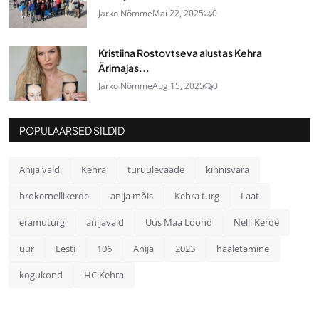
Jarko Nõmme
Mai 22, 2025
0
Kristiina Rostovtseva alustas Kehra
Ärimajas...
Jarko Nõmme
Aug 15, 2025
0
POPULAARSED SILDID
Anija vald
Kehra
turuülevaade
kinnisvara
brokernellikerde
anija mõis
Kehra turg
Laat
eramuturg
anijavald
Uus Maa Loond
Nelli Kerde
üür
Eesti
106
Anija
2023
hääletamine
kogukond
HC Kehra