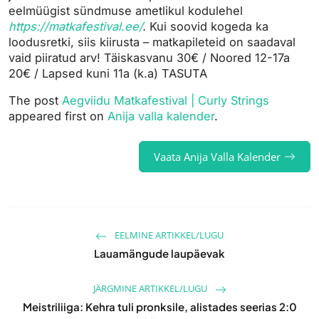
eelmüügist sündmuse ametlikul kodulehel
https://matkafestival.ee/
.
Kui soovid kogeda ka
loodusretki, siis kiirusta – matkapileteid on saadaval
vaid piiratud arv! Täiskasvanu 30€ / Noored 12-17a
20€ / Lapsed kuni 11a (k.a) TASUTA
The post
Aegviidu Matkafestival | Curly Strings
appeared first on
Anija valla kalender
.
Vaata Anija Valla Kalender
EELMINE ARTIKKEL/LUGU
Lauamängude laupäevak
JÄRGMINE ARTIKKEL/LUGU
Meistriliiga: Kehra tuli pronksile, alistades seerias 2:0