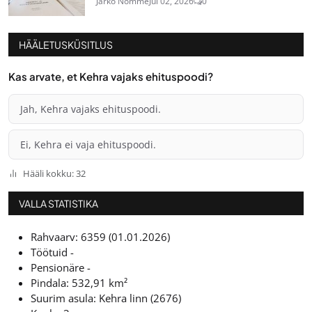
Jarko Nõmme
Jul 02, 2026
0
HÄÄLETUSKÜSITLUS
Kas arvate, et Kehra vajaks ehituspoodi?
Jah, Kehra vajaks ehituspoodi.
Ei, Kehra ei vaja ehituspoodi.
Hääli kokku: 32
VALLA STATISTIKA
Rahvaarv: 6359 (01.01.2026)
Töötuid -
Pensionäre -
Pindala: 532,91 km²
Suurim asula: Kehra linn (2676)