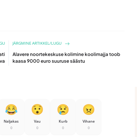
UGU
JÄRGMINE ARTIKKEL/LUGU
ati
Alavere noortekeskuse kolimine koolimajja toob
va
kaasa 9000 euro suuruse säästu
Naljakas
Vau
Kurb
Vihane
0
0
0
0