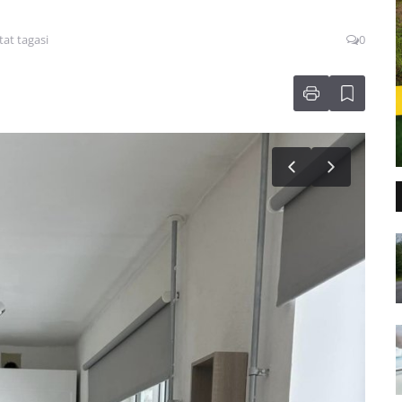
at tagasi
0