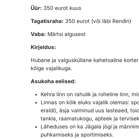
Üür:
350 eurot kuus
Tagatisraha:
350 eurot (või läbi Rendin)
Vaba:
Märtsi algusest
Kirjeldus:
Hubane ja valgusküllane kahetoaline korter
kõige vajalikuga.
Asukoha eelised:
Kehra linn on rahulik ja roheline linn, 
Linnas on kõik eluks vajalik olemas: s
eraldi), äsja valminud uus lasteaed, to
tankla, raamatukogu, apteek ja tervisek
Läheduses on ka Jägala jõgi ja männim
puhkamiseks ja sportimiseks.