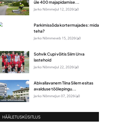
üle 400 majapidamise...
Jarko Nõmme
Jul 12, 2026
0
Parkimissõda kortermajades: mida
teha?
Jarko Nõmme
veb 15, 2026
0
Sohvik Cupi võitis Siim Urva
lastehoid
Jarko Nõmme
Jul 22, 2026
0
Abivallavanem Tiina Silem esitas
avalduse töölepingu...
Jarko Nõmme
Jun 07, 2026
0
HÄÄLETUSKÜSITLUS