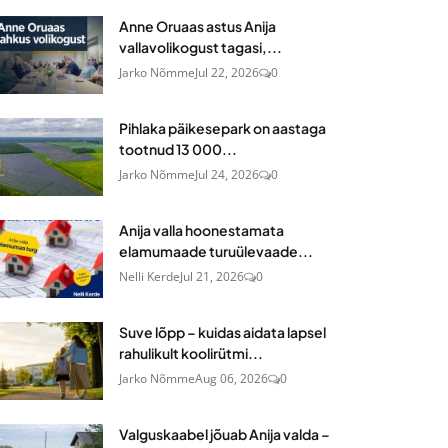
Anne Oruaas astus Anija
vallavolikogust tagasi,...
Jarko Nõmme
Jul 22, 2026
0
Pihlaka päikesepark on aastaga
tootnud 13 000...
Jarko Nõmme
Jul 24, 2026
0
Anija valla hoonestamata
elamumaade turuülevaade...
Nelli Kerde
Jul 21, 2026
0
Suve lõpp – kuidas aidata lapsel
rahulikult koolirütmi...
Jarko Nõmme
Aug 06, 2026
0
Valguskaabel jõuab Anija valda –