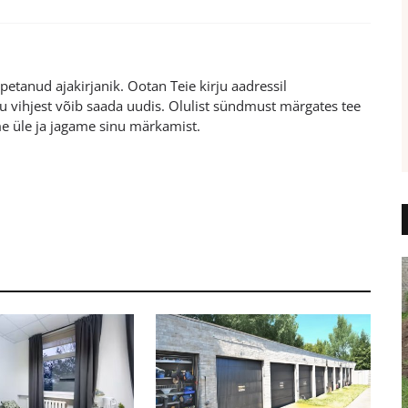
etanud ajakirjanik. Ootan Teie kirju aadressil
 vihjest võib saada uudis. Olulist sündmust märgates tee
me üle ja jagame sinu märkamist.