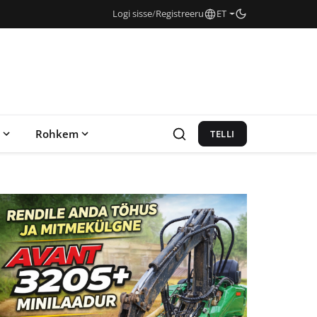
Logi sisse
/
Registreeru
ET
Rohkem
TELLI