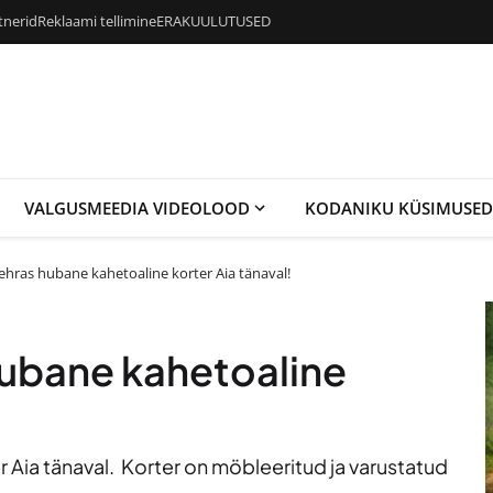
tnerid
Reklaami tellimine
ERAKUULUTUSED
VALGUSMEEDIA VIDEOLOOD
KODANIKU KÜSIMUSED
ehras hubane kahetoaline korter Aia tänaval!
hubane kahetoaline
 Aia tänaval. Korter on möbleeritud ja varustatud