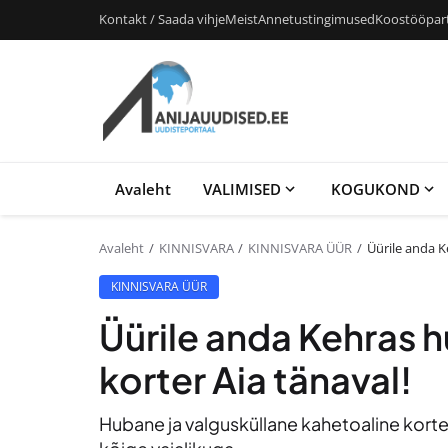
Kontakt / Saada vihje
Meist
Annetustingimused
Koostööpar
Avaleht
VALIMISED
KOGUKOND
Avaleht
KINNISVARA
KINNISVARA ÜÜR
Üürile anda K
KINNISVARA ÜÜR
Üürile anda Kehras 
korter Aia tänaval!
Hubane ja valgusküllane kahetoaline korter