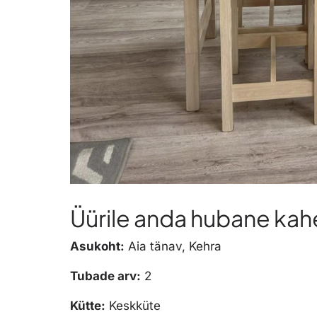
Üürile anda hubane kahe
Asukoht:
Aia tänav,
Kehra
Tubade arv:
2
Kütte:
Keskküte