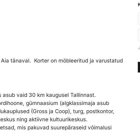
 Aia tänaval
.
Korter on möbleeritud ja varustatud
mis asub vaid 30 km kaugusel Tallinnast.
pordihoone, gümnaasium (algklassimaja asub
idukauplused (Gross ja Coop), turg, postkontor,
eskus ning aktiivne kultuurikeskus.
etsad, mis pakuvad suurepäraseid võimalusi