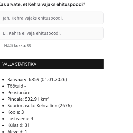
Kas arvate, et Kehra vajaks ehituspoodi?
Jah, Kehra vajaks ehituspoodi.
Ei, Kehra ei vaja ehituspoodi.
Hääli kokku: 33
VALLA STATISTIKA
Rahvaarv: 6359 (01.01.2026)
Töötuid -
Pensionäre -
Pindala: 532,91 km²
Suurim asula: Kehra linn (2676)
Koole: 3
Lasteaedu: 4
Külasid: 31
Aleveid: 1