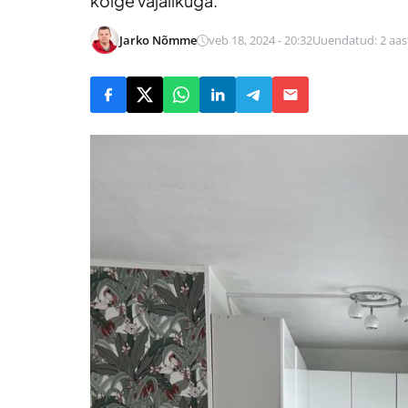
kõige vajalikuga.
Jarko Nõmme
veb 18, 2024 - 20:32
Uuendatud: 2 aast