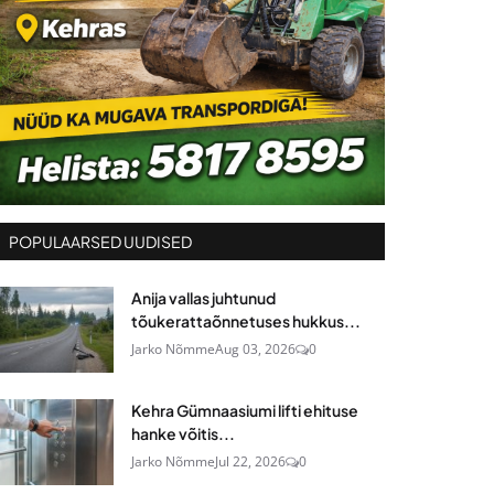
POPULAARSED UUDISED
Anija vallas juhtunud
tõukerattaõnnetuses hukkus...
Jarko Nõmme
Aug 03, 2026
0
Kehra Gümnaasiumi lifti ehituse
hanke võitis...
Jarko Nõmme
Jul 22, 2026
0