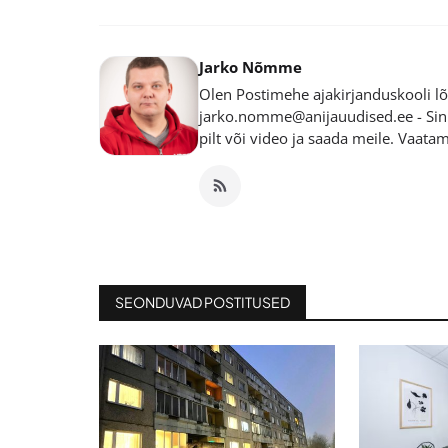
Jarko Nõmme
Olen Postimehe ajakirjanduskooli lõp
jarko.nomme@anijauudised.ee - Sinu
pilt või video ja saada meile. Vaata
SEONDUVAD POSTITUSED