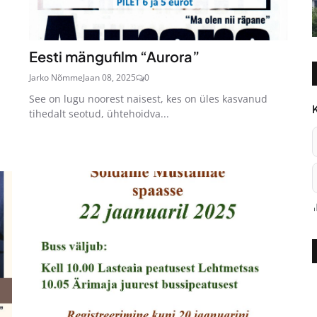
Eesti mängufilm “Aurora”
Jarko Nõmme
Jaan 08, 2025
0
See on lugu noorest naisest, kes on üles kasvanud
tihedalt seotud, ühtehoidva...