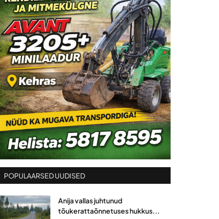
POPULAARSED UUDISED
Anija vallas juhtunud
tõukerattaõnnetuses hukkus...