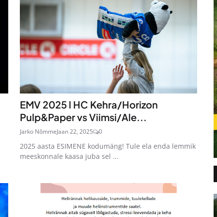
EMV 2025 l HC Kehra/Horizon
Pulp&Paper vs Viimsi/Ale...
Jarko Nõmme
Jaan 22, 2025
0
2025 aasta ESIMENE kodumäng! Tule ela enda lemmik
meeskonnale kaasa juba sel ...