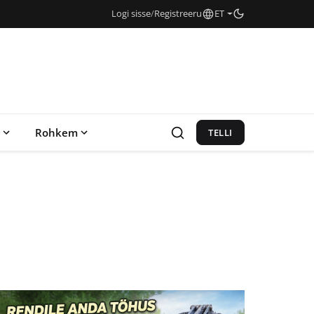
Logi sisse
/
Registreeru
ET
Rohkem
TELLI