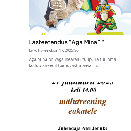
Lasteetendus “Aga Mina” “
Jarko Nõmme
Jaan 17, 2025
0
Aga Mina on väga iseäralik tüüp. Ta tuli oma
koduplaneedil toimuvast maavärin...