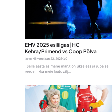
EMV 2025 esiliigas| HC
Kehra/Primend vs Coop Põlva
Jarko Nõmme
Jaan 22, 2025
0
Selle aasta esimene mäng on ukse ees ja juba sel
reedel, ikka meie koduvälj...