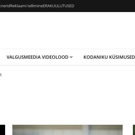
tnerid
Reklaami tellimine
ERAKUULUTUSED
VALGUSMEEDIA VIDEOLOOD
KODANIKU KÜSIMUSED
R