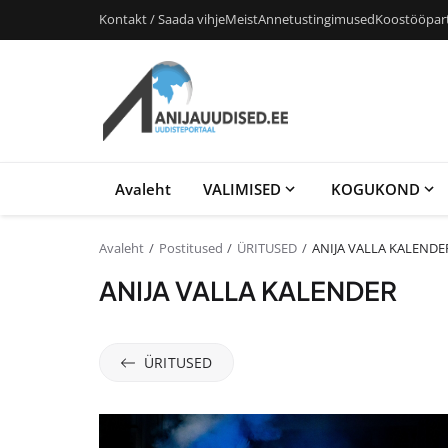
Kontakt / Saada vihje
Meist
Annetustingimused
Koostööpar
Avaleht
VALIMISED
KOGUKOND
Avaleht
Postitused
ÜRITUSED
ANIJA VALLA KALENDE
ANIJA VALLA KALENDER
ÜRITUSED