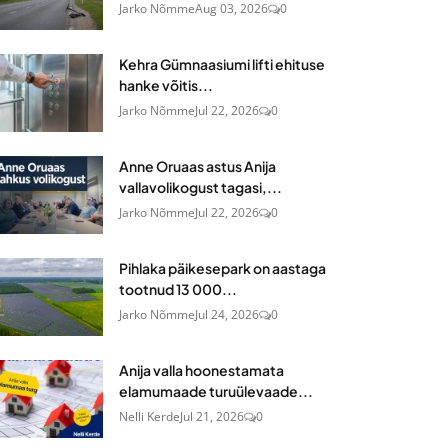
Jarko Nõmme
Aug 03, 2026
0
Kehra Gümnaasiumi lifti ehituse
hanke võitis...
Jarko Nõmme
Jul 22, 2026
0
Anne Oruaas astus Anija
vallavolikogust tagasi,...
Jarko Nõmme
Jul 22, 2026
0
Pihlaka päikesepark on aastaga
tootnud 13 000...
Jarko Nõmme
Jul 24, 2026
0
Anija valla hoonestamata
elamumaade turuülevaade...
Nelli Kerde
Jul 21, 2026
0