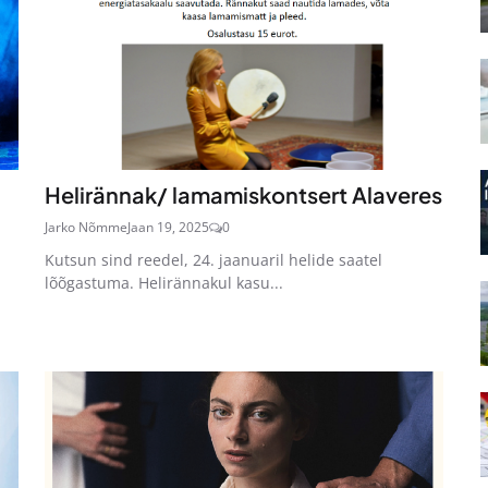
Helirännak/ lamamiskontsert Alaveres
Jarko Nõmme
Jaan 19, 2025
0
Kutsun sind reedel, 24. jaanuaril helide saatel
lõõgastuma. Helirännakul kasu...