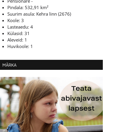
Pensionäre -
Pindala: 532,91 km²
Suurim asula: Kehra linn (2676)
Koole: 3
Lasteaedu: 4
Külasid: 31
Aleveid: 1
Huvikoole: 1
MÄRKA