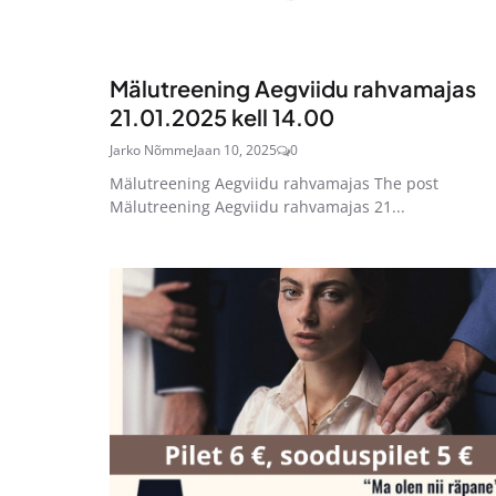
Mälutreening Aegviidu rahvamajas
21.01.2025 kell 14.00
Jarko Nõmme
Jaan 10, 2025
0
Mälutreening Aegviidu rahvamajas The post
Mälutreening Aegviidu rahvamajas 21...