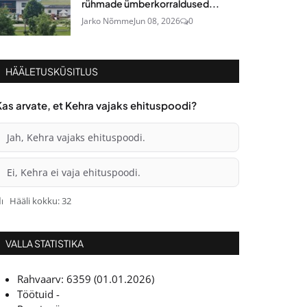
rühmade ümberkorraldused...
Jarko Nõmme
Jun 08, 2026
0
HÄÄLETUSKÜSITLUS
Kas arvate, et Kehra vajaks ehituspoodi?
Jah, Kehra vajaks ehituspoodi.
Ei, Kehra ei vaja ehituspoodi.
Hääli kokku: 32
VALLA STATISTIKA
Rahvaarv: 6359 (01.01.2026)
Töötuid -