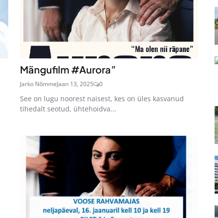
Mängufilm #Aurora”
Jarko Nõmme
Jaan 13, 2025
0
See on lugu noorest naisest, kes on üles kasvanud
tihedalt seotud, ühtehoidva...