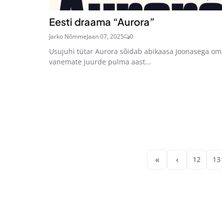
Eesti draama “Aurora”
Jarko Nõmme
Jaan 07, 2025
0
Usujuhi tütar Aurora sõidab abikaasa Joonasega om
vanemate juurde pulma aast...
«
‹
12
13