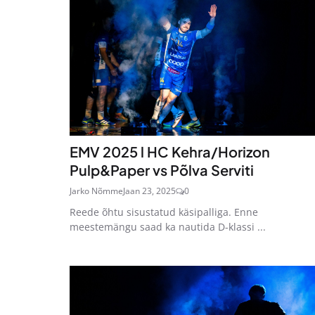
EMV 2025 l HC Kehra/Horizon
Pulp&Paper vs Põlva Serviti
Jarko Nõmme
Jaan 23, 2025
0
Reede õhtu sisustatud käsipalliga. Enne
meestemängu saad ka nautida D-klassi ...