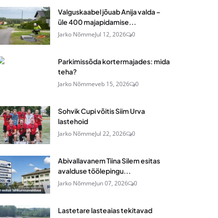
Valguskaabel jõuab Anija valda –
üle 400 majapidamise...
Jarko Nõmme
Jul 12, 2026
0
Parkimissõda kortermajades: mida
teha?
Jarko Nõmme
veb 15, 2026
0
Sohvik Cupi võitis Siim Urva
lastehoid
Jarko Nõmme
Jul 22, 2026
0
Abivallavanem Tiina Silem esitas
avalduse töölepingu...
Jarko Nõmme
Jun 07, 2026
0
Lastetare lasteaias tekitavad