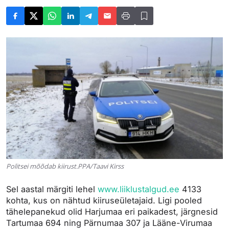
Politsei mõõdab kiirust.PPA/Taavi Kirss
Sel aastal märgiti lehel
www.liiklustalgud.ee
4133
kohta, kus on nähtud kiiruseületajaid. Ligi pooled
tähelepanekud olid Harjumaa eri paikadest, järgnesid
Tartumaa 694 ning Pärnumaa 307 ja Lääne-Virumaa