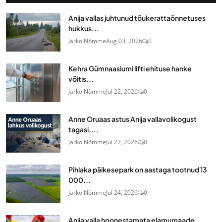
Anija vallas juhtunud tõukerattaõnnetuses
hukkus...
Jarko Nõmme
Aug 03, 2026
0
Kehra Gümnaasiumi lifti ehituse hanke
võitis...
Jarko Nõmme
Jul 22, 2026
0
Anne Oruaas astus Anija vallavolikogust
tagasi,...
Jarko Nõmme
Jul 22, 2026
0
Pihlaka päikesepark on aastaga tootnud 13
000...
Jarko Nõmme
Jul 24, 2026
0
Anija valla hoonestamata elamumaade