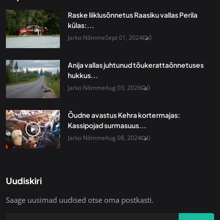
Raske liiklusõnnetus Raasiku vallas Perila
külas:...
Jarko Nõmme
Sept 01, 2024
0
Anija vallas juhtunud tõukerattaõnnetuses
hukkus...
Jarko Nõmme
Aug 03, 2026
0
Õudne avastus Kehra kortermajas:
Kassipojad surmasuus...
Jarko Nõmme
Aug 08, 2024
0
Uudiskiri
Saage uusimad uudised otse oma postkasti.