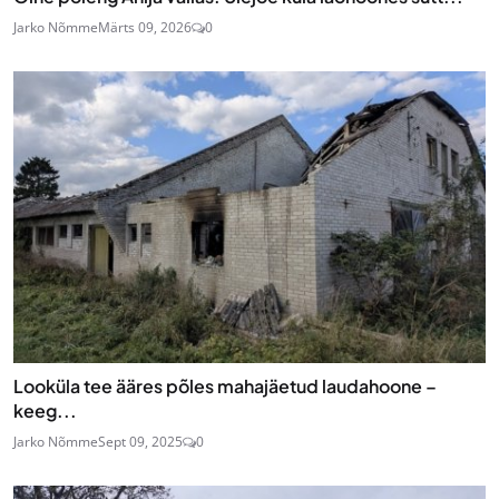
Jarko Nõmme
Märts 09, 2026
0
Looküla tee ääres põles mahajäetud laudahoone –
keeg...
Jarko Nõmme
Sept 09, 2025
0