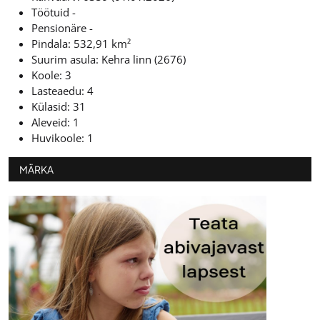
Töötuid -
Pensionäre -
Pindala: 532,91 km²
Suurim asula: Kehra linn (2676)
Koole: 3
Lasteaedu: 4
Külasid: 31
Aleveid: 1
Huvikoole: 1
MÄRKA