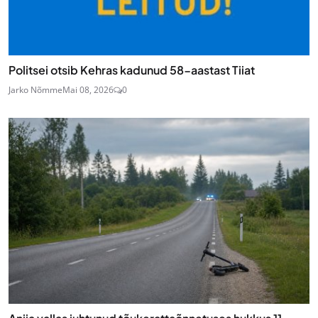
Politsei otsib Kehras kadunud 58-aastast Tiiat
Jarko Nõmme
Mai 08, 2026
0