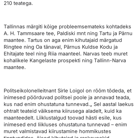
210 teatega.
Tallinnas märgiti kõige probleemsemateks kohtadeks
A. H. Tammsaare tee, Paldiski mnt ning Tartu ja Pärnu
maantee. Tartus on aga enim kihutajaid märgatud
Ringtee ning Oa tänaval, Pärnus Kuldse Kodu ja
Ehitajate teel ning Riia maanteel. Narvas teeb muret
kohalikele Kangelaste prospekti ning Tallinn-Narva
maantee.
Politseikolonelleitnant Sirle Loigol on rõõm tõdeda, et
inimesed pöörduvad politsei poole ja annavad teada,
kus nad enim ohustatuna tunnevad.„ Sel aastal laekus
ohtralt teateid väiksema kiirusega aladelt, kuid ka
maanteedelt. Liiklustalgud toovad hästi esile, kus
inimesed end liikluses ohustatuna tunnevad – enim
muret valmistavad kiirustamine hommikustes