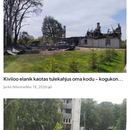
Kiviloo elanik kaotas tulekahjus oma kodu – kogukon...
Jarko Nõmme
Mai 18, 2026
0