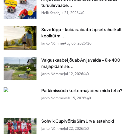
turuülevaade...
Nelli Kerde
Jul 21, 2026
0
Suve lõpp – kuidas aidata lapsel rahulikult
koolirütmi...
Jarko Nõmme
Aug 06, 2026
0
Valguskaabel jõuab Anija valda – üle 400
majapidamise...
Jarko Nõmme
Jul 12, 2026
0
Parkimissõda kortermajades: mida teha?
Jarko Nõmme
veb 15, 2026
0
Sohvik Cupi võitis Siim Urva lastehoid
Jarko Nõmme
Jul 22, 2026
0