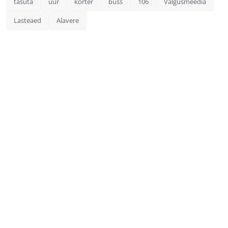
tasuta
üür
korter
buss
106
Valgusmeedia
Lasteaed
Alavere