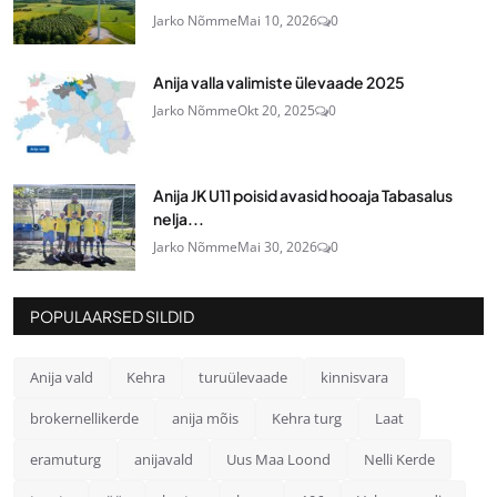
Jarko Nõmme
Mai 10, 2026
0
Anija valla valimiste ülevaade 2025
Jarko Nõmme
Okt 20, 2025
0
Anija JK U11 poisid avasid hooaja Tabasalus
nelja...
Jarko Nõmme
Mai 30, 2026
0
POPULAARSED SILDID
Anija vald
Kehra
turuülevaade
kinnisvara
brokernellikerde
anija mõis
Kehra turg
Laat
eramuturg
anijavald
Uus Maa Loond
Nelli Kerde