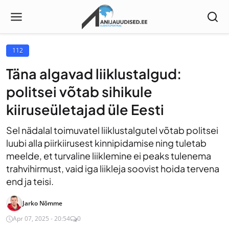
112
Täna algavad liiklustalgud:
politsei võtab sihikule
kiiruseületajad üle Eesti
Sel nädalal toimuvatel liiklustalgutel võtab politsei
luubi alla piirkiirusest kinnipidamise ning tuletab
meelde, et turvaline liiklemine ei peaks tulenema
trahvihirmust, vaid iga liikleja soovist hoida tervena
end ja teisi.
Jarko Nõmme
Apr 07, 2025 - 20:54
0