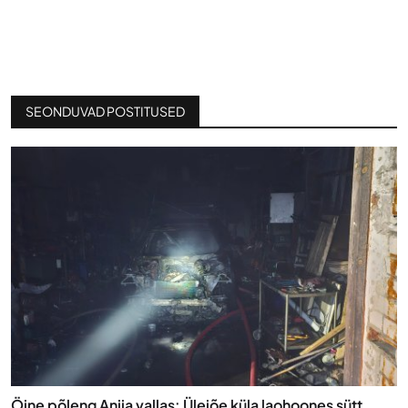
SEONDUVAD POSTITUSED
Öine põleng Anija vallas: Ülejõe küla laohoones sütt...