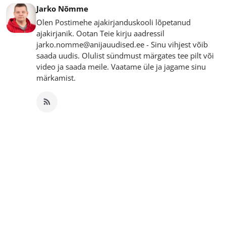
Jarko Nõmme
Olen Postimehe ajakirjanduskooli lõpetanud
ajakirjanik. Ootan Teie kirju aadressil
jarko.nomme@anijauudised.ee - Sinu vihjest võib
saada uudis. Olulist sündmust märgates tee pilt või
video ja saada meile. Vaatame üle ja jagame sinu
märkamist.