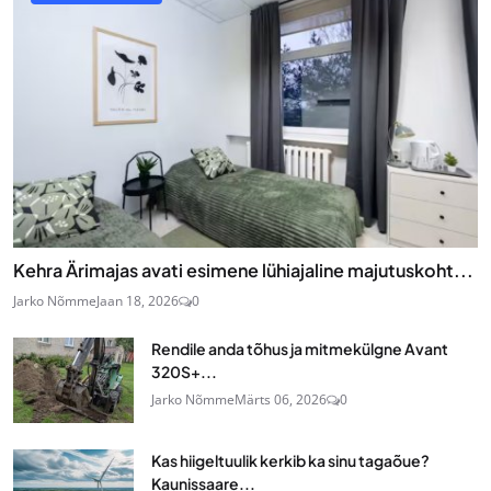
Kehra Ärimajas avati esimene lühiajaline majutuskoht...
Jarko Nõmme
Jaan 18, 2026
0
Rendile anda tõhus ja mitmekülgne Avant
320S+...
Jarko Nõmme
Märts 06, 2026
0
Kas hiigeltuulik kerkib ka sinu tagaõue?
Kaunissaare...