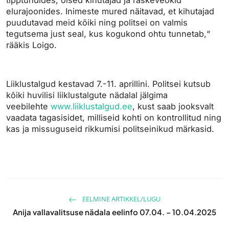
tipptundides, öised kihutajad ja raskeveokid
elurajoonides. Inimeste mured näitavad, et kihutajad
puudutavad meid kõiki ning politsei on valmis
tegutsema just seal, kus kogukond ohtu tunnetab,“
rääkis Loigo.
Liiklustalgud kestavad 7.-11. aprillini. Politsei kutsub
kõiki huvilisi liiklustalgute nädalal jälgima
veebilehte
www.liiklustalgud.ee
, kust saab jooksvalt
vaadata tagasisidet, milliseid kohti on kontrollitud ning
kas ja missuguseid rikkumisi politseinikud märkasid.
EELMINE ARTIKKEL/LUGU
Anija vallavalitsuse nädala eelinfo 07.04. – 10.04.2025