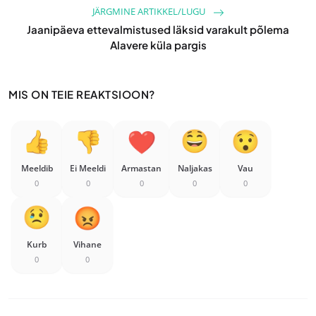
JÄRGMINE ARTIKKEL/LUGU
Jaanipäeva ettevalmistused läksid varakult põlema
Alavere küla pargis
MIS ON TEIE REAKTSIOON?
Meeldib
Ei Meeldi
Armastan
Naljakas
Vau
0
0
0
0
0
Kurb
Vihane
0
0