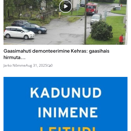
Gaasimahuti demonteerimine Kehras: gaasihais
hirmuta...
Jarko Nõmme
Aug 31, 2025
0