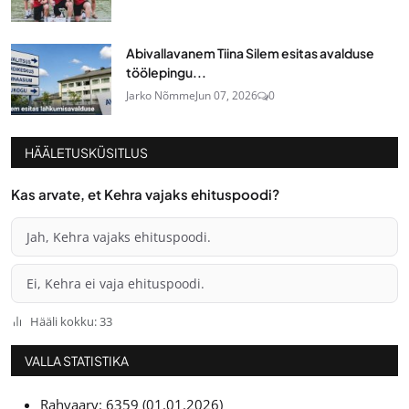
Abivallavanem Tiina Silem esitas avalduse
töölepingu...
Jarko Nõmme
Jun 07, 2026
0
HÄÄLETUSKÜSITLUS
Kas arvate, et Kehra vajaks ehituspoodi?
Jah, Kehra vajaks ehituspoodi.
Ei, Kehra ei vaja ehituspoodi.
Hääli kokku: 33
VALLA STATISTIKA
Rahvaarv: 6359 (01.01.2026)