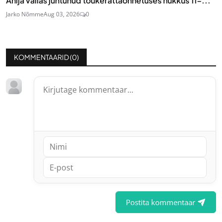
Anija vallas juhtunud tõukerattaõnnetuses hukkus 11-...
Jarko Nõmme
Aug 03, 2026
0
KOMMENTAARID (
0
)
Postita kommentaar