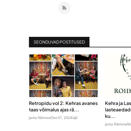
SEONDUVAD POSTITUSED
Retropidu vol 2: Kehras avanes
Kehra ja La
taas võimalus ajas rä...
lasteaedade
ku...
Jarko Nõmme
Det 01, 2024
0
Jarko Nõmme
Mä