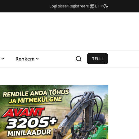
Logi sisse
/
Registreeru
ET
Rohkem
TELLI