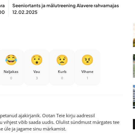
hra
Seeniortants ja mälutreening Alavere rahvamajas
.00
12.02.2025
Naljakas
Vau
Kurb
Vihane
0
3
0
1
etanud ajakirjanik. Ootan Teie kirju aadressil
 vihjest võib saada uudis. Olulist sündmust märgates tee
me üle ja jagame sinu märkamist.