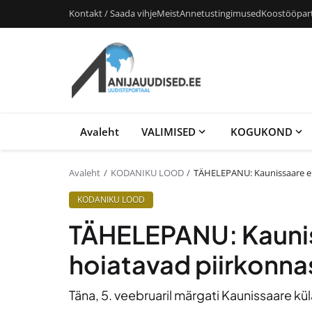
Kontakt / Saada vihje
Meist
Annetustingimused
Koostööpar
Avaleht
VALIMISED
KOGUKOND
Avaleht
KODANIKU LOOD
TÄHELEPANU: Kaunissaare ela
KODANIKU LOOD
TÄHELEPANU: Kaunis
hoiatavad piirkonnas
Täna, 5. veebruaril märgati Kaunissaare kül