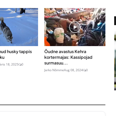
nud husky tappis
Õudne avastus Kehra
ku
kortermajas: Kassipojad
surmasuu...
rts 18, 2025
0
Jarko Nõmme
Aug 08, 2024
0