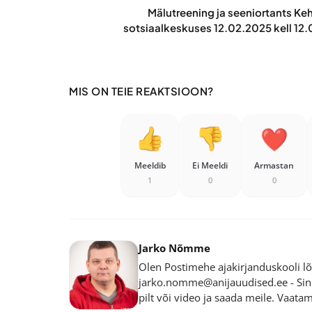
Mälutreening ja seeniortants Ke
sotsiaalkeskuses 12.02.2025 kell 12
MIS ON TEIE REAKTSIOON?
Meeldib
Ei Meeldi
Armastan
1
0
0
Jarko Nõmme
Olen Postimehe ajakirjanduskooli lõp
jarko.nomme@anijauudised.ee - Sinu
pilt või video ja saada meile. Vaata