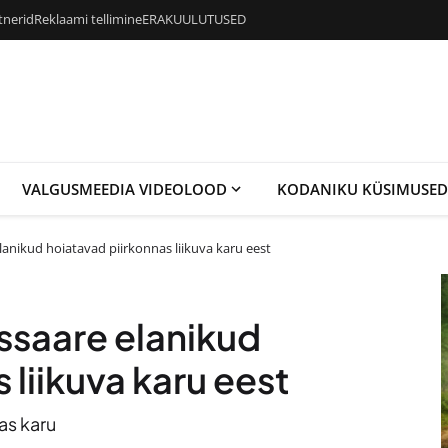
tnerid
Reklaami tellimine
ERAKUULUTUSED
VALGUSMEEDIA VIDEOLOOD
KODANIKU KÜSIMUSED
nikud hoiatavad piirkonnas liikuva karu eest
saare elanikud
 liikuva karu eest
as karu