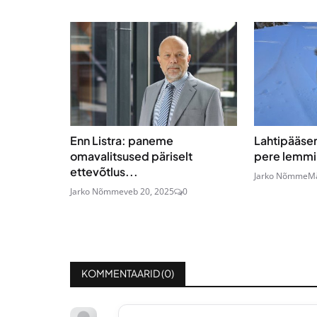
Enn Listra: paneme
Lahtipääse
omavalitsused päriselt
pere lemmi
ettevõtlus...
Jarko Nõmme
Mä
Jarko Nõmme
veb 20, 2025
0
KOMMENTAARID (
0
)