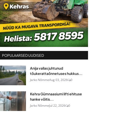
POPULAARSED UUDISED
Anija vallas juhtunud
tõukerattaõnnetuses hukkus...
Jarko Nõmme
Aug 03, 2026
0
Kehra Gümnaasiumi lifti ehituse
hanke võitis...
Jarko Nõmme
Jul 22, 2026
0