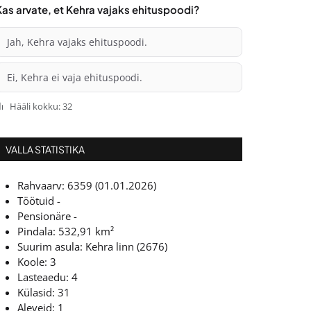
Kas arvate, et Kehra vajaks ehituspoodi?
Jah, Kehra vajaks ehituspoodi.
Ei, Kehra ei vaja ehituspoodi.
Hääli kokku: 32
VALLA STATISTIKA
Rahvaarv: 6359 (01.01.2026)
Töötuid -
Pensionäre -
Pindala: 532,91 km²
Suurim asula: Kehra linn (2676)
Koole: 3
Lasteaedu: 4
Külasid: 31
Aleveid: 1