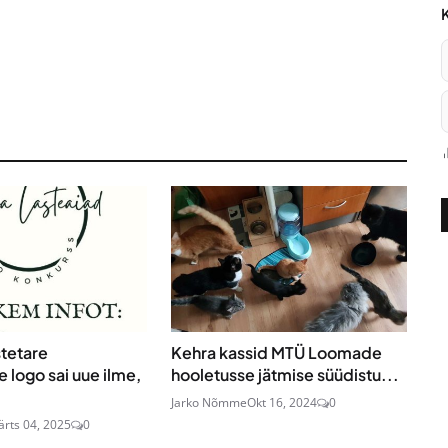
stetare
Kehra kassid MTÜ Loomade
 logo sai uue ilme,
hooletusse jätmise süüdistu...
Jarko Nõmme
Okt 16, 2024
0
rts 04, 2025
0