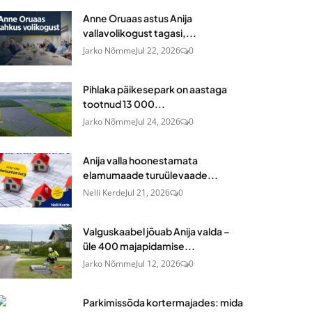
Anne Oruaas astus Anija
vallavolikogust tagasi,...
Jarko Nõmme
Jul 22, 2026
0
Pihlaka päikesepark on aastaga
tootnud 13 000...
Jarko Nõmme
Jul 24, 2026
0
Anija valla hoonestamata
elamumaade turuülevaade...
Nelli Kerde
Jul 21, 2026
0
Valguskaabel jõuab Anija valda –
üle 400 majapidamise...
Jarko Nõmme
Jul 12, 2026
0
Parkimissõda kortermajades: mida