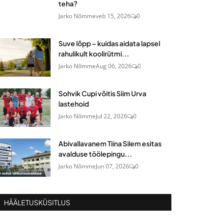
teha?
Jarko Nõmme
veb 15, 2026
0
Suve lõpp – kuidas aidata lapsel
rahulikult koolirütmi...
Jarko Nõmme
Aug 06, 2026
0
Sohvik Cupi võitis Siim Urva
lastehoid
Jarko Nõmme
Jul 22, 2026
0
Abivallavanem Tiina Silem esitas
avalduse töölepingu...
Jarko Nõmme
Jun 07, 2026
0
HÄÄLETUSKÜSITLUS