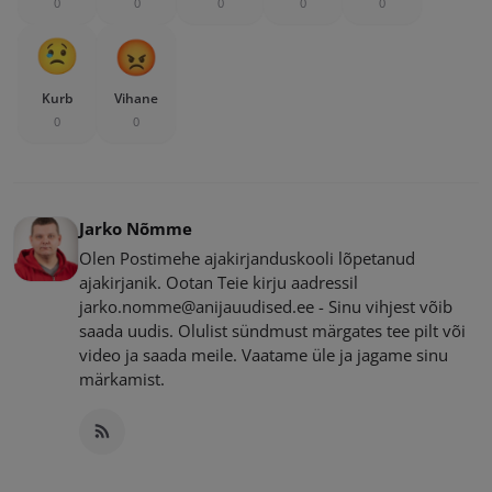
0
0
0
0
0
Kurb
Vihane
0
0
Jarko Nõmme
Olen Postimehe ajakirjanduskooli lõpetanud
ajakirjanik. Ootan Teie kirju aadressil
jarko.nomme@anijauudised.ee - Sinu vihjest võib
saada uudis. Olulist sündmust märgates tee pilt või
video ja saada meile. Vaatame üle ja jagame sinu
märkamist.