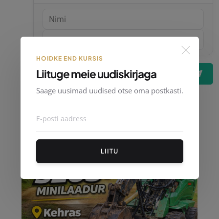
HOIDKE END KURSIS
Liituge meie uudiskirjaga
Postita kommentaar
Saage uusimad uudised otse oma postkasti.
LIITU