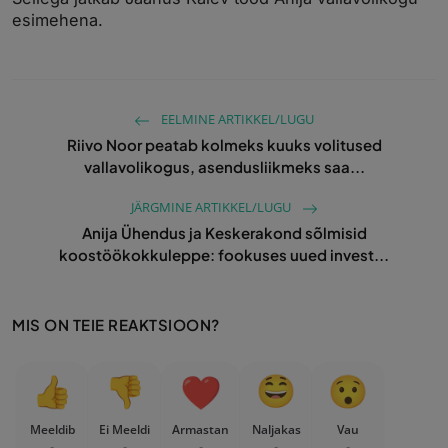
esimehena.
EELMINE ARTIKKEL/LUGU
Riivo Noor peatab kolmeks kuuks volitused
vallavolikogus, asendusliikmeks saa...
JÄRGMINE ARTIKKEL/LUGU
Anija Ühendus ja Keskerakond sõlmisid
koostöökokkuleppe: fookuses uued invest...
MIS ON TEIE REAKTSIOON?
Meeldib
Ei Meeldi
Armastan
Naljakas
Vau