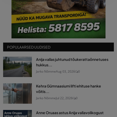
POPULAARSED UUDISED
Anija vallas juhtunud tõukerattaõnnetuses
hukkus...
Jarko Nõmme
Aug 03, 2026
0
Kehra Gümnaasiumi lifti ehituse hanke
võitis...
Jarko Nõmme
Jul 22, 2026
0
Anne Oruaas astus Anija vallavolikogust