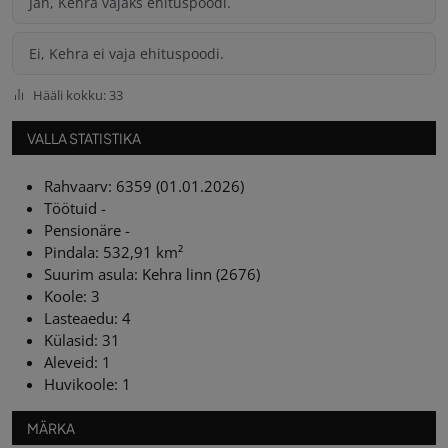
Jah, Kehra vajaks ehituspoodi.
Ei, Kehra ei vaja ehituspoodi.
Hääli kokku: 33
VALLA STATISTIKA
Rahvaarv: 6359 (01.01.2026)
Töötuid -
Pensionäre -
Pindala: 532,91 km²
Suurim asula: Kehra linn (2676)
Koole: 3
Lasteaedu: 4
Külasid: 31
Aleveid: 1
Huvikoole: 1
MÄRKA