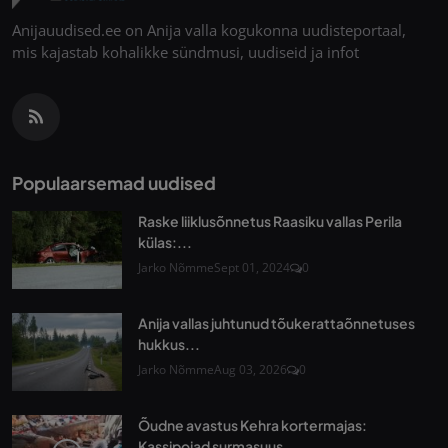
Anijauudised.ee on Anija valla kogukonna uudisteportaal,
mis kajastab kohalikke sündmusi, uudiseid ja infot
Populaarsemad uudised
Raske liiklusõnnetus Raasiku vallas Perila
külas:...
Jarko Nõmme
Sept 01, 2024
0
Anija vallas juhtunud tõukerattaõnnetuses
hukkus...
Jarko Nõmme
Aug 03, 2026
0
Õudne avastus Kehra kortermajas:
Kassipojad surmasuus...