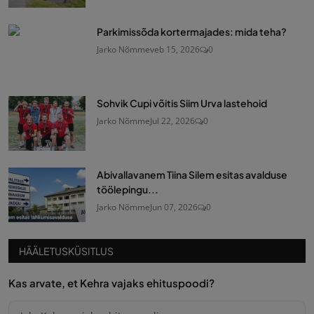
Parkimissõda kortermajades: mida teha?
Jarko Nõmme
veb 15, 2026
0
Sohvik Cupi võitis Siim Urva lastehoid
Jarko Nõmme
Jul 22, 2026
0
Abivallavanem Tiina Silem esitas avalduse
töölepingu...
Jarko Nõmme
Jun 07, 2026
0
HÄÄLETUSKÜSITLUS
Kas arvate, et Kehra vajaks ehituspoodi?