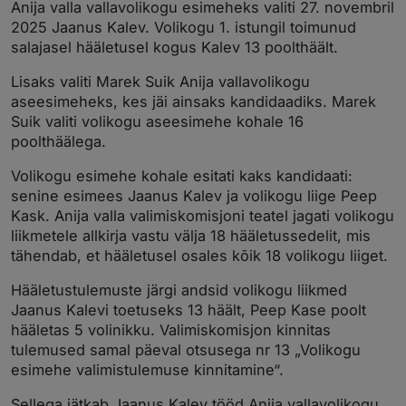
Anija valla vallavolikogu esimeheks valiti 27. novembril
2025 Jaanus Kalev. Volikogu 1. istungil toimunud
salajasel hääletusel kogus Kalev 13 poolthäält.
Lisaks valiti Marek Suik Anija vallavolikogu
aseesimeheks
, kes jäi ainsaks kandidaadiks. Marek
Suik valiti volikogu aseesimehe kohale 16
poolthäälega.
Volikogu esimehe kohale esitati kaks kandidaati:
senine esimees Jaanus Kalev ja volikogu liige Peep
Kask. Anija valla valimiskomisjoni teatel jagati volikogu
liikmetele allkirja vastu välja 18 hääletussedelit, mis
tähendab, et hääletusel osales kõik 18 volikogu liiget.
Hääletustulemuste järgi andsid volikogu liikmed
Jaanus Kalevi toetuseks 13 häält, Peep Kase poolt
hääletas 5 volinikku. Valimiskomisjon kinnitas
tulemused samal päeval otsusega nr 13 „Volikogu
esimehe valimistulemuse kinnitamine“.
Sellega jätkab Jaanus Kalev tööd Anija vallavolikogu