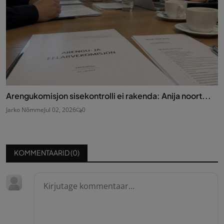
Arengukomisjon sisekontrolli ei rakenda: Anija noort...
Jarko Nõmme
Jul 02, 2026
0
KOMMENTAARID (
0
)