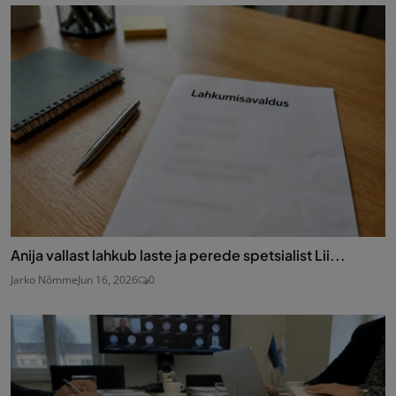
Anija vallast lahkub laste ja perede spetsialist Lii...
Jarko Nõmme
Jun 16, 2026
0