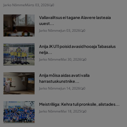
Jarko Nõmme
Märts 03, 2026
0
Vallavalitsus ei tagane Alavere lasteaia
uuest...
Jarko Nõmme
Jun 03, 2026
0
Anija JK U11 poisid avasid hooaja Tabasalus
nelja...
Jarko Nõmme
Mai 30, 2026
0
Anija mõisa aidas avati valla
harrastuskunstnike...
Jarko Nõmme
Jun 14, 2026
0
Meistriliiga: Kehra tuli pronksile, alistades...
Jarko Nõmme
Mai 18, 2025
0