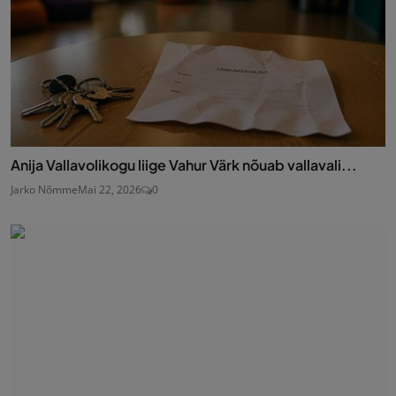
Anija Vallavolikogu liige Vahur Värk nõuab vallavali...
Jarko Nõmme
Mai 22, 2026
0