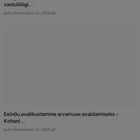
vastulöögi...
Jarko Nõmme
Mai 22, 2026
0
Eelnõu avalikustamine arvamuse avaldamiseks –
Kohani...
Jarko Nõmme
Det 29, 2025
0