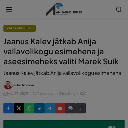
VALLAVALITSUS
Jaanus Kalev jätkab Anija
vallavolikogu esimehena ja
aseesimeheks valiti Marek Suik
Jaanus Kalev jätkab Anija vallavolikogu esimehena
Jarko Nõmme
Nov 27, 2025 - 12:42
Uuendatud: 8 kuud tagasi
0