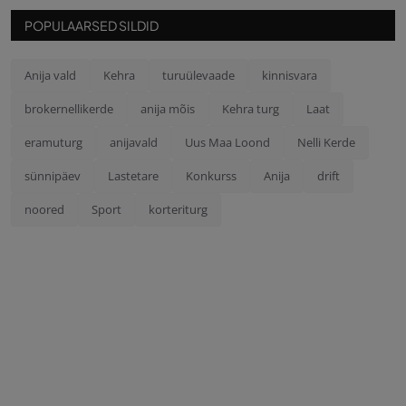
POPULAARSED SILDID
Anija vald
Kehra
turuülevaade
kinnisvara
brokernellikerde
anija mõis
Kehra turg
Laat
eramuturg
anijavald
Uus Maa Loond
Nelli Kerde
sünnipäev
Lastetare
Konkurss
Anija
drift
noored
Sport
korteriturg