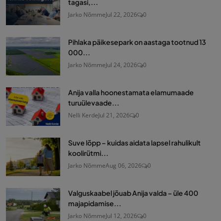
tagasi,...
Jarko Nõmme
Jul 22, 2026
0
Pihlaka päikesepark on aastaga tootnud 13
000...
Jarko Nõmme
Jul 24, 2026
0
Anija valla hoonestamata elamumaade
turuülevaade...
Nelli Kerde
Jul 21, 2026
0
Suve lõpp – kuidas aidata lapsel rahulikult
koolirütmi...
Jarko Nõmme
Aug 06, 2026
0
Valguskaabel jõuab Anija valda – üle 400
majapidamise...
Jarko Nõmme
Jul 12, 2026
0