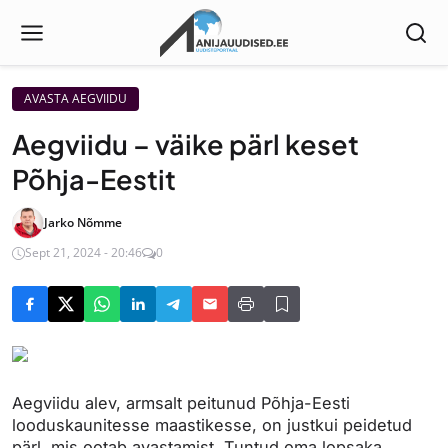
AVASTA AEGVIIDU
Aegviidu – väike pärl keset
Põhja-Eestit
Jarko Nõmme
Sept 21, 2024 - 20:46
0
Aegviidu alev, armsalt peitunud Põhja-Eesti
looduskaunitesse maastikesse, on justkui peidetud
pärl, mis ootab avastamist. Tuntud oma lopsaka