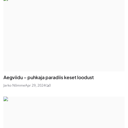
Aegviidu – puhkaja paradiis keset loodust
Jarko Nõmme
Apr 29, 2024
0