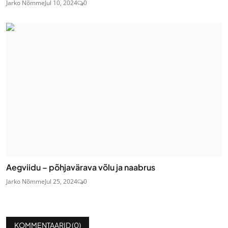
Jarko Nõmme
Jul 10, 2024
0
Aegviidu – põhjavärava võlu ja naabrus
Jarko Nõmme
Jul 25, 2024
0
KOMMENTAARID (
0
)