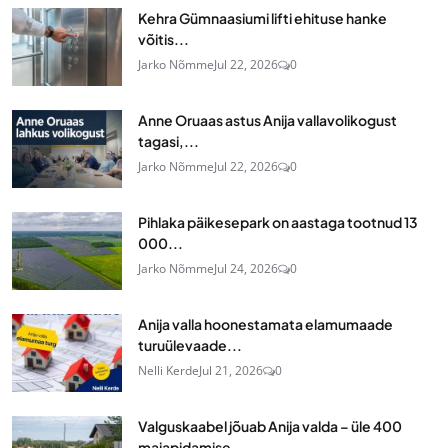
Kehra Gümnaasiumi lifti ehituse hanke
võitis...
Jarko Nõmme
Jul 22, 2026
0
Anne Oruaas astus Anija vallavolikogust
tagasi,...
Jarko Nõmme
Jul 22, 2026
0
Pihlaka päikesepark on aastaga tootnud 13
000...
Jarko Nõmme
Jul 24, 2026
0
Anija valla hoonestamata elamumaade
turuülevaade...
Nelli Kerde
Jul 21, 2026
0
Valguskaabel jõuab Anija valda – üle 400
majapidamise...