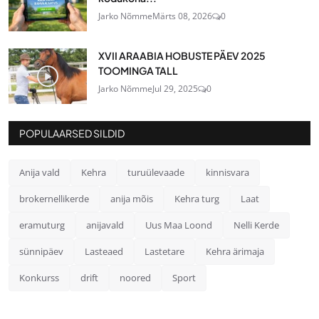
Jarko Nõmme
Märts 08, 2026
0
XVII ARAABIA HOBUSTE PÄEV 2025
TOOMINGA TALL
Jarko Nõmme
Jul 29, 2025
0
POPULAARSED SILDID
Anija vald
Kehra
turuülevaade
kinnisvara
brokernellikerde
anija mõis
Kehra turg
Laat
eramuturg
anijavald
Uus Maa Loond
Nelli Kerde
sünnipäev
Lasteaed
Lastetare
Kehra ärimaja
Konkurss
drift
noored
Sport