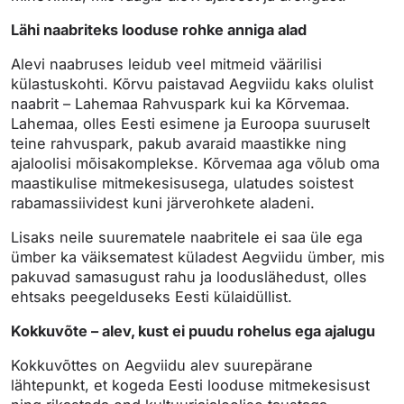
Lähi naabriteks looduse rohke anniga alad
Alevi naabruses leidub veel mitmeid väärilisi
külastuskohti. Kõrvu paistavad Aegviidu kaks olulist
naabrit – Lahemaa Rahvuspark kui ka Kõrvemaa.
Lahemaa, olles Eesti esimene ja Euroopa suuruselt
teine rahvuspark, pakub avaraid maastikke ning
ajaloolisi mõisakomplekse. Kõrvemaa aga võlub oma
maastikulise mitmekesisusega, ulatudes soistest
rabamassiividest kuni järverohkete aladeni.
Lisaks neile suurematele naabritele ei saa üle ega
ümber ka väiksematest küladest Aegviidu ümber, mis
pakuvad samasugust rahu ja looduslähedust, olles
ehtsaks peegelduseks Eesti külaidüllist.
Kokkuvõte – alev, kust ei puudu rohelus ega ajalugu
Kokkuvõttes on Aegviidu alev suurepärane
lähtepunkt, et kogeda Eesti looduse mitmekesisust