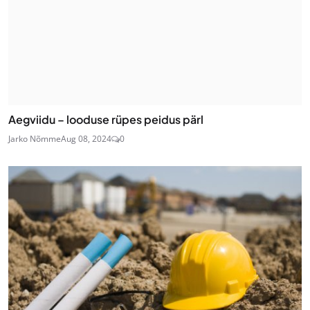
Aegviidu – looduse rüpes peidus pärl
Jarko Nõmme
Aug 08, 2024
0