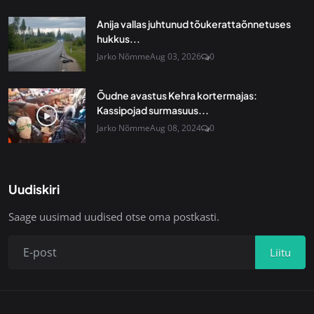
Anija vallas juhtunud tõukerattaõnnetuses
hukkus...
Jarko Nõmme
Aug 03, 2026
0
Õudne avastus Kehra kortermajas:
Kassipojad surmasuus...
Jarko Nõmme
Aug 08, 2024
0
Uudiskiri
Saage uusimad uudised otse oma postkasti.
Liitu