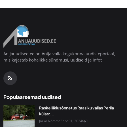
Anijauudised.ee on Anija valla kogukonna uudisteportaal,
mis kajastab kohalikke sündmusi, uudiseid ja infot
Populaarsemad uudised
Raske liiklusõnnetus Raasiku vallas Perila
külas:...
Jarko Nõmme
Sept 01, 2024
0