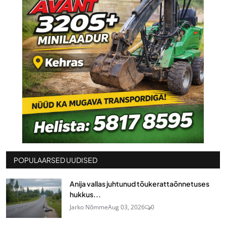
POPULAARSED UUDISED
Anija vallas juhtunud tõukerattaõnnetuses
hukkus...
Jarko Nõmme
Aug 03, 2026
0