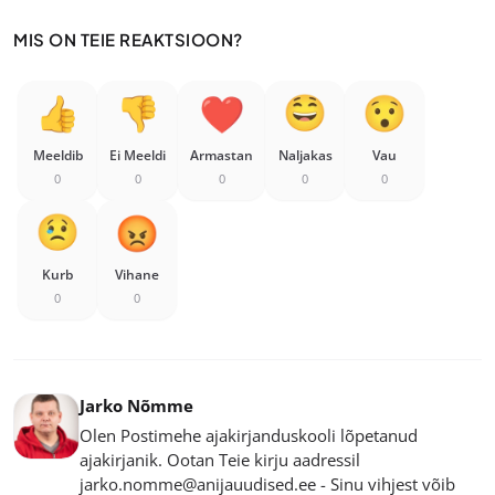
MIS ON TEIE REAKTSIOON?
Meeldib
Ei Meeldi
Armastan
Naljakas
Vau
0
0
0
0
0
Kurb
Vihane
0
0
Jarko Nõmme
Olen Postimehe ajakirjanduskooli lõpetanud
ajakirjanik. Ootan Teie kirju aadressil
jarko.nomme@anijauudised.ee - Sinu vihjest võib