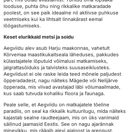
looduse, puhta õhu ning rikkalike matkaradade
poolest, on see paik ideaalne nii aktiivse puhkuse
veetmiseks kui ka lihtsalt linnakärast eemal
lõõgastumiseks.
Keset elurikkaid metsi ja soidu
Aegviidu alev asub Harju maakonnas, vahetult
Kõrvemaa maastikukaitseala läheduses, pakkudes
külastajatele lõputuid võimalusi matkamiseks,
jalgrattasõiduks ja talvisteks suusaseiklusteks.
Aegviidust ei ole raske leida teed mõnele paljudest
õpperadadest, nagu näiteks Mägede või Nelijärve
õpperada, mis viivad avastajad läbi võlumaailmade,
kus saab tutvuda kohaliku floora ja faunaga.
Peale selle, et Aegviidu on matkajatele tõeline
paradiis, on seal ka rikkalik kultuurilugu, mida näiteks
kajastab sealne raudteejaam, mis on üks vanimaid
säilinud jaamasid Eestis. See on nagu ajarännak
minevikku, mis räägib alevi ajaloost ja arengust.