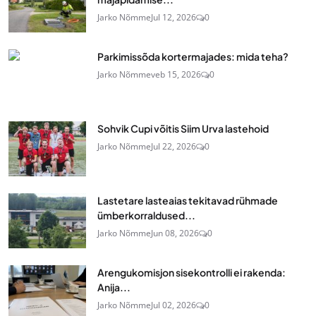
Jarko Nõmme
Jul 12, 2026
0
Parkimissõda kortermajades: mida teha?
Jarko Nõmme
veb 15, 2026
0
Sohvik Cupi võitis Siim Urva lastehoid
Jarko Nõmme
Jul 22, 2026
0
Lastetare lasteaias tekitavad rühmade
ümberkorraldused...
Jarko Nõmme
Jun 08, 2026
0
Arengukomisjon sisekontrolli ei rakenda:
Anija...
Jarko Nõmme
Jul 02, 2026
0