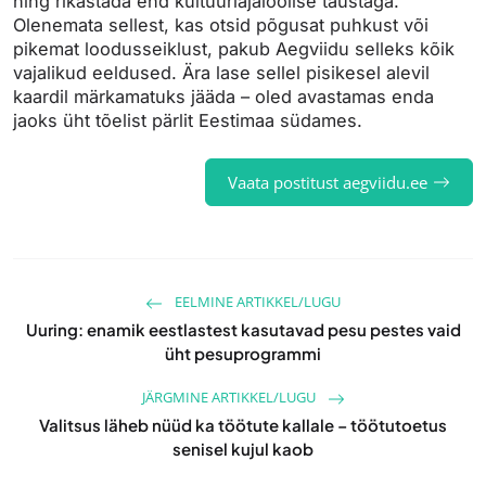
ning rikastada end kultuuriajaloolise taustaga.
Olenemata sellest, kas otsid põgusat puhkust või
pikemat loodusseiklust, pakub Aegviidu selleks kõik
vajalikud eeldused. Ära lase sellel pisikesel alevil
kaardil märkamatuks jääda – oled avastamas enda
jaoks üht tõelist pärlit Eestimaa südames.
Vaata postitust aegviidu.ee
EELMINE ARTIKKEL/LUGU
Uuring: enamik eestlastest kasutavad pesu pestes vaid
üht pesuprogrammi
JÄRGMINE ARTIKKEL/LUGU
Valitsus läheb nüüd ka töötute kallale – töötutoetus
senisel kujul kaob