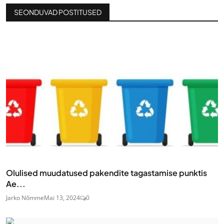
SEONDUVAD POSTITUSED
Olulised muudatused pakendite tagastamise punktis
Ae...
Jarko Nõmme
Mai 13, 2024
0