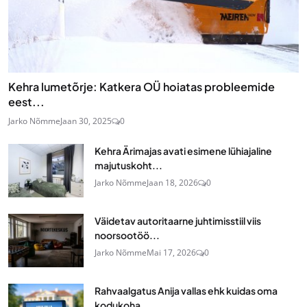
Kehra lumetõrje: Katkera OÜ hoiatas probleemide
eest...
Jarko Nõmme
Jaan 30, 2025
0
Kehra Ärimajas avati esimene lühiajaline
majutuskoht...
Jarko Nõmme
Jaan 18, 2026
0
Väidetav autoritaarne juhtimisstiil viis
noorsootöö...
Jarko Nõmme
Mai 17, 2026
0
Rahvaalgatus Anija vallas ehk kuidas oma
kodukoha...