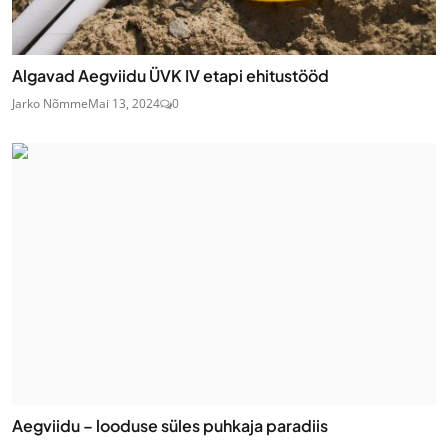
Algavad Aegviidu ÜVK IV etapi ehitustööd
Jarko Nõmme
Mai 13, 2024
0
Aegviidu – looduse süles puhkaja paradiis