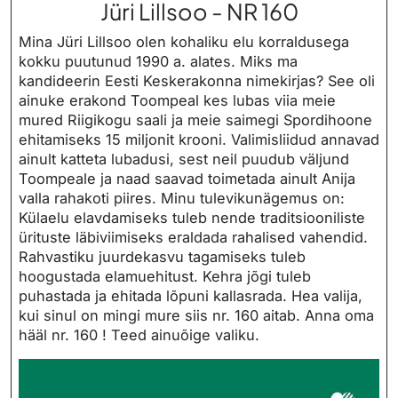
Jüri Lillsoo - NR 160
Mina Jüri Lillsoo olen kohaliku elu korraldusega
kokku puutunud 1990 a. alates. Miks ma
kandideerin Eesti Keskerakonna nimekirjas? See oli
ainuke erakond Toompeal kes lubas viia meie
mured Riigikogu saali ja meie saimegi Spordihoone
ehitamiseks 15 miljonit krooni. Valimisliidud annavad
ainult katteta lubadusi, sest neil puudub väljund
Toompeale ja naad saavad toimetada ainult Anija
valla rahakoti piires. Minu tulevikunägemus on:
Külaelu elavdamiseks tuleb nende traditsiooniliste
ürituste läbiviimiseks eraldada rahalised vahendid.
Rahvastiku juurdekasvu tagamiseks tuleb
hoogustada elamuehitust. Kehra jõgi tuleb
puhastada ja ehitada lõpuni kallasrada. Hea valija,
kui sinul on mingi mure siis nr. 160 aitab. Anna oma
hääl nr. 160 ! Teed ainuõige valiku.