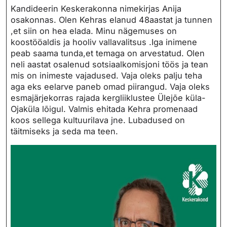
Kandideerin Keskerakonna nimekirjas Anija
osakonnas. Olen Kehras elanud 48aastat ja tunnen
,et siin on hea elada. Minu nägemuses on
koostööaldis ja hooliv vallavalitsus .Iga inimene
peab saama tunda,et temaga on arvestatud. Olen
neli aastat osalenud sotsiaalkomisjoni töös ja tean
mis on inimeste vajadused. Vaja oleks palju teha
aga eks eelarve paneb omad piirangud. Vaja oleks
esmajärjekorras rajada kergliiklustee Ülejõe küla-
Ojaküla lõigul. Valmis ehitada Kehra promenaad
koos sellega kultuurilava jne. Lubadused on
täitmiseks ja seda ma teen.