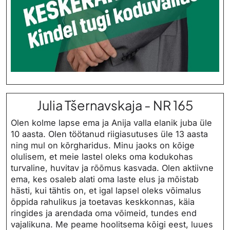
Julia Tšernavskaja - NR 165
Olen kolme lapse ema ja Anija valla elanik juba üle
10 aasta. Olen töötanud riigiasutuses üle 13 aasta
ning mul on kõrgharidus. Minu jaoks on kõige
olulisem, et meie lastel oleks oma kodukohas
turvaline, huvitav ja rõõmus kasvada. Olen aktiivne
ema, kes osaleb alati oma laste elus ja mõistab
hästi, kui tähtis on, et igal lapsel oleks võimalus
õppida rahulikus ja toetavas keskkonnas, käia
ringides ja arendada oma võimeid, tundes end
vajalikuna. Me peame hoolitsema kõigi eest, luues