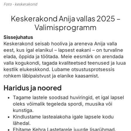
Foto - keskerakond
Keskerakond Anija vallas 2025 –
Valimisprogramm
Sissejuhatus
Keskerakond seisab hooliva ja areneva Anija valla
eest, kus igal elanikul – lapsest eakani – on turvaline
elada, õppida ja töötada. Meie eesmärk on arendada
valla kogukondi, tagada kvaliteetsed teenused ja luua
kestlik elukeskkond. Lubame otsustusprotsessis
rohkem läbipaistvust ja elanike kaasamist.
Haridus ja noored
Tagame lastele soodsad huviringid, et igal lapsel
oleks võimalik tegeleda spordi, muusika või
kunstiga.
Kindlustame lasteaiakoha igale lapsele kodu
lähedal.
Ehitame Kehra Lastetarele juurde lisarühmad.