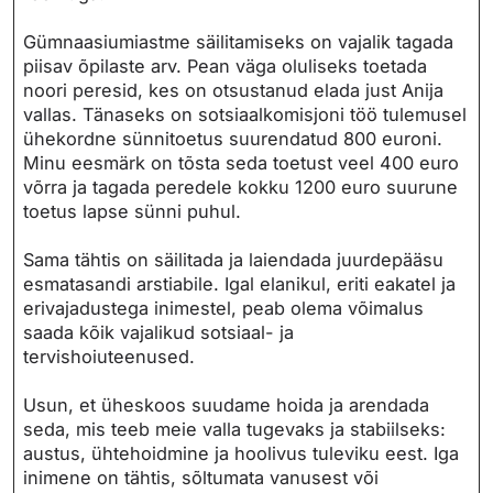
Gümnaasiumiastme säilitamiseks on vajalik tagada
piisav õpilaste arv. Pean väga oluliseks toetada
noori peresid, kes on otsustanud elada just Anija
vallas. Tänaseks on sotsiaalkomisjoni töö tulemusel
ühekordne sünnitoetus suurendatud 800 euroni.
Minu eesmärk on tõsta seda toetust veel 400 euro
võrra ja tagada peredele kokku 1200 euro suurune
toetus lapse sünni puhul.
Sama tähtis on säilitada ja laiendada juurdepääsu
esmatasandi arstiabile. Igal elanikul, eriti eakatel ja
erivajadustega inimestel, peab olema võimalus
saada kõik vajalikud sotsiaal- ja
tervishoiuteenused.
Usun, et üheskoos suudame hoida ja arendada
seda, mis teeb meie valla tugevaks ja stabiilseks:
austus, ühtehoidmine ja hoolivus tuleviku eest. Iga
inimene on tähtis, sõltumata vanusest või