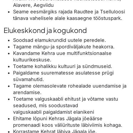
Alavere, Aegviidu
Seame eesmärgiks rajada Raudtee ja Tselluloosi
tänava vahelisele alale kaasaegne tööstuspark.
Elukeskkond ja kogukond
Soodsad elamukrundid uutele peredele.
Tagame mängu-ja spordiväljakute heakorra.
Kavandame Kehra uue multifunktsionaalse
kultuurikeskuse.
Toetame kohalikku kultuuri ja sündmuseid.
Paigaldame suurematesse asulatesse prügi
süvamahutid.
Tagame olemasolevate rohealade uuendamise ja
arendamise.
Toetame valguskaabli ehitust ja võtame vastu
seadused, mis soodustavad
valguskaabli paigaldamist elanikeni
Ehitame lõpuni Kehras Jägala jõeäärse
promenaadi koos väliürituste läbiviimis kohaga.
Korrastame Kehrat läbiva Jägala jõe.