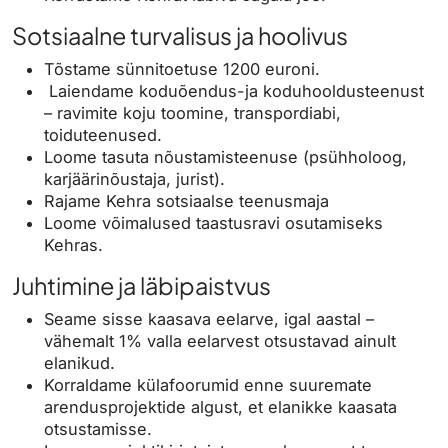
Sotsiaalne turvalisus ja hoolivus
Tõstame sünnitoetuse 1200 euroni.
Laiendame koduõendus-ja koduhooldusteenust
– ravimite koju toomine, transpordiabi,
toiduteenused.
Loome tasuta nõustamisteenuse (psühholoog,
karjäärinõustaja, jurist).
Rajame Kehra sotsiaalse teenusmaja
Loome võimalused taastusravi osutamiseks
Kehras.
Juhtimine ja läbipaistvus
Seame sisse kaasava eelarve, igal aastal –
vähemalt 1% valla eelarvest otsustavad ainult
elanikud.
Korraldame külafoorumid enne suuremate
arendusprojektide algust, et elanikke kaasata
otsustamisse.