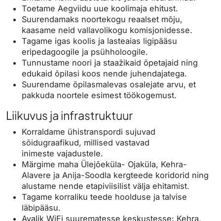
Toetame Aegviidu uue koolimaja ehitust.
Suurendamaks noortekogu reaalset mõju,
kaasame neid vallavolikogu komisjonidesse.
Tagame igas koolis ja lasteaias ligipääsu
eripedagoogile ja psühholoogile.
Tunnustame noori ja staažikaid õpetajaid ning
edukaid õpilasi koos nende juhendajatega.
Suurendame õpilasmalevas osalejate arvu, et
pakkuda noortele esimest töökogemust.
Liikuvus ja infrastruktuur
Korraldame ühistranspordi sujuvad
sõidugraafikud, millised vastavad
inimeste vajadustele.
Märgime maha Ülejõeküla- Ojaküla, Kehra-
Alavere ja Anija-Soodla kergteede koridorid ning
alustame nende etapiviisilist välja ehitamist.
Tagame korraliku teede hoolduse ja talvise
läbipääsu.
Avalik WiFi suurematesse keskustesse: Kehra,