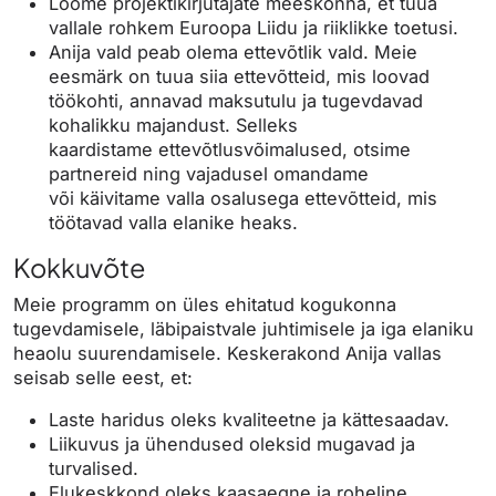
Loome projektikirjutajate meeskonna, et tuua
vallale rohkem Euroopa Liidu ja riiklikke toetusi.
Anija vald peab olema ettevõtlik vald. Meie
eesmärk on tuua siia ettevõtteid, mis loovad
töökohti, annavad maksutulu ja tugevdavad
kohalikku majandust. Selleks
kaardistame ettevõtlusvõimalused, otsime
partnereid ning vajadusel omandame
või käivitame valla osalusega ettevõtteid, mis
töötavad valla elanike heaks.
Kokkuvõte
Meie programm on üles ehitatud kogukonna
tugevdamisele, läbipaistvale juhtimisele ja iga elaniku
heaolu suurendamisele. Keskerakond Anija vallas
seisab selle eest, et:
Laste haridus oleks kvaliteetne ja kättesaadav.
Liikuvus ja ühendused oleksid mugavad ja
turvalised.
Elukeskkond oleks kaasaegne ja roheline.