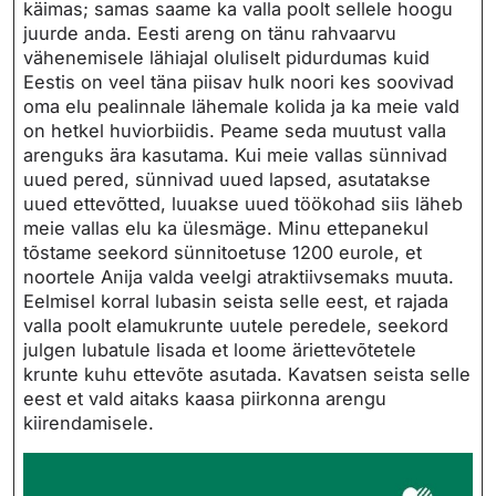
käimas; samas saame ka valla poolt sellele hoogu
juurde anda. Eesti areng on tänu rahvaarvu
vähenemisele lähiajal oluliselt pidurdumas kuid
Eestis on veel täna piisav hulk noori kes soovivad
oma elu pealinnale lähemale kolida ja ka meie vald
on hetkel huviorbiidis. Peame seda muutust valla
arenguks ära kasutama. Kui meie vallas sünnivad
uued pered, sünnivad uued lapsed, asutatakse
uued ettevõtted, luuakse uued töökohad siis läheb
meie vallas elu ka ülesmäge. Minu ettepanekul
tõstame seekord sünnitoetuse 1200 eurole, et
noortele Anija valda veelgi atraktiivsemaks muuta.
Eelmisel korral lubasin seista selle eest, et rajada
valla poolt elamukrunte uutele peredele, seekord
julgen lubatule lisada et loome äriettevõtetele
krunte kuhu ettevõte asutada. Kavatsen seista selle
eest et vald aitaks kaasa piirkonna arengu
kiirendamisele.