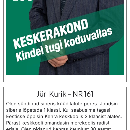
Jüri Kurik - NR 161
Olen sündinud siberis küüditatute peres. Jõudsin
siberis lõpetada 1 klassi. Kui saabusime tagasi
Eestisse õppisin Kehra keskkoolis 2 klaasist alates.
Pärast keskkooli omandasin merekoolis radisti
eriala. Olen pidanud kehras kauplust 30 aastat.