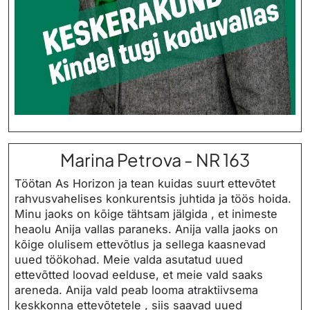
Marina Petrova - NR 163
Töötan As Horizon ja tean kuidas suurt ettevõtet
rahvusvahelises konkurentsis juhtida ja töös hoida.
Minu jaoks on kõige tähtsam jälgida , et inimeste
heaolu Anija vallas paraneks. Anija valla jaoks on
kõige olulisem ettevõtlus ja sellega kaasnevad
uued töökohad. Meie valda asutatud uued
ettevõtted loovad eelduse, et meie vald saaks
areneda. Anija vald peab looma atraktiivsema
keskkonna ettevõtetele , siis saavad uued