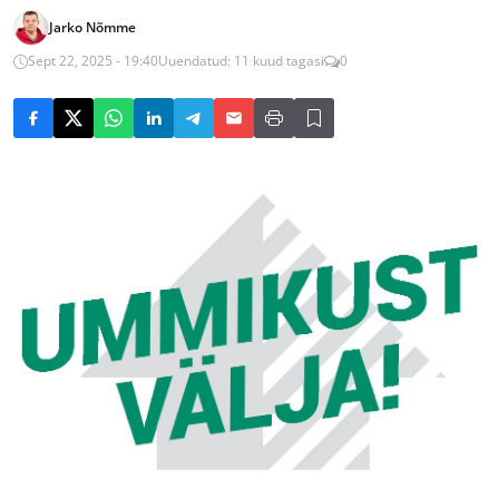
Jarko Nõmme
Sept 22, 2025 - 19:40
Uuendatud: 11 kuud tagasi
0