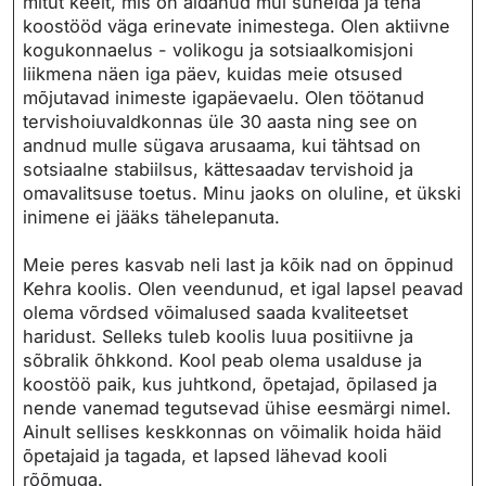
mitut keelt, mis on aidanud mul suhelda ja teha
koostööd väga erinevate inimestega. Olen aktiivne
kogukonnaelus - volikogu ja sotsiaalkomisjoni
liikmena näen iga päev, kuidas meie otsused
mõjutavad inimeste igapäevaelu. Olen töötanud
tervishoiuvaldkonnas üle 30 aasta ning see on
andnud mulle sügava arusaama, kui tähtsad on
sotsiaalne stabiilsus, kättesaadav tervishoid ja
omavalitsuse toetus. Minu jaoks on oluline, et ükski
inimene ei jääks tähelepanuta.
Meie peres kasvab neli last ja kõik nad on õppinud
Kehra koolis. Olen veendunud, et igal lapsel peavad
olema võrdsed võimalused saada kvaliteetset
haridust. Selleks tuleb koolis luua positiivne ja
sõbralik õhkkond. Kool peab olema usalduse ja
koostöö paik, kus juhtkond, õpetajad, õpilased ja
nende vanemad tegutsevad ühise eesmärgi nimel.
Ainult sellises keskkonnas on võimalik hoida häid
õpetajaid ja tagada, et lapsed lähevad kooli
rõõmuga.