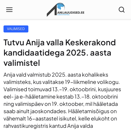
VALIMISED
Tutvu Anija valla Keskerakond
kandidaatidega 2025. aasta
valimistel
Anija vald valmistub 2025. aasta kohalikeks
valimisteks, kus valitakse 19-liikmeline volikogu.
Valimised toimuvad 13.–19. oktoobrini, kusjuures
eel- ja e-hääletamine kestab 13.–18. oktoobrini
ning valimispäev on 19. oktoober, mil hääletada
saab ainult jaoskondades. Hääletamisõigus on
vähemalt 16-aastastel isikutel, kelle elukoht on
rahvastikuregistris kantud Anija valda