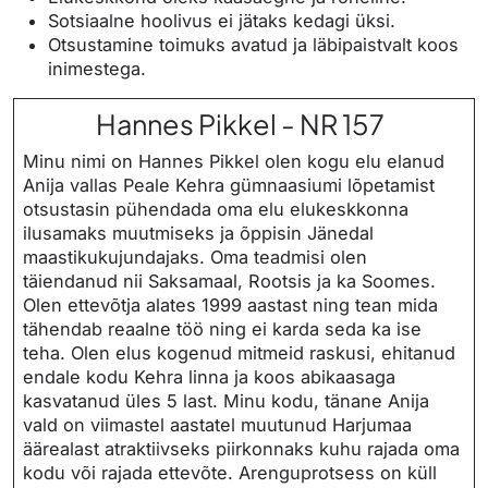
Sotsiaalne hoolivus ei jätaks kedagi üksi.
Otsustamine toimuks avatud ja läbipaistvalt koos
inimestega.
Hannes Pikkel - NR 157
Minu nimi on Hannes Pikkel olen kogu elu elanud
Anija vallas Peale Kehra gümnaasiumi lõpetamist
otsustasin pühendada oma elu elukeskkonna
ilusamaks muutmiseks ja õppisin Jänedal
maastikukujundajaks. Oma teadmisi olen
täiendanud nii Saksamaal, Rootsis ja ka Soomes.
Olen ettevõtja alates 1999 aastast ning tean mida
tähendab reaalne töö ning ei karda seda ka ise
teha. Olen elus kogenud mitmeid raskusi, ehitanud
endale kodu Kehra linna ja koos abikaasaga
kasvatanud üles 5 last. Minu kodu, tänane Anija
vald on viimastel aastatel muutunud Harjumaa
äärealast atraktiivseks piirkonnaks kuhu rajada oma
kodu või rajada ettevõte. Arenguprotsess on küll