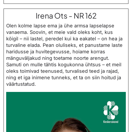
Irena Ots - NR 162
Olen kolme lapse ema ja ühe armsa lapselapse
vanaema. Soovin, et meie vald oleks koht, kus
kõigil – nii lastel, peredel kui ka eakatel – on hea ja
turvaline elada. Pean oluliseks, et panustame laste
haridusse ja huvitegevusse, hoiame korras
mänguväljakud ning toetame noorte arengut.
Samuti on mulle tähtis kogukonna ühtsus – et meil
oleks toimivad teenused, turvalised teed ja rajad,
ning et iga inimene tunneks, et ta on siin hoitud ja
väärtustatud.