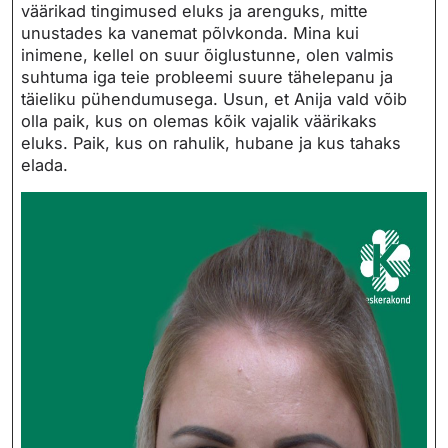
väärikad tingimused eluks ja arenguks, mitte
unustades ka vanemat põlvkonda. Mina kui
inimene, kellel on suur õiglustunne, olen valmis
suhtuma iga teie probleemi suure tähelepanu ja
täieliku pühendumusega. Usun, et Anija vald võib
olla paik, kus on olemas kõik vajalik väärikaks
eluks. Paik, kus on rahulik, hubane ja kus tahaks
elada.