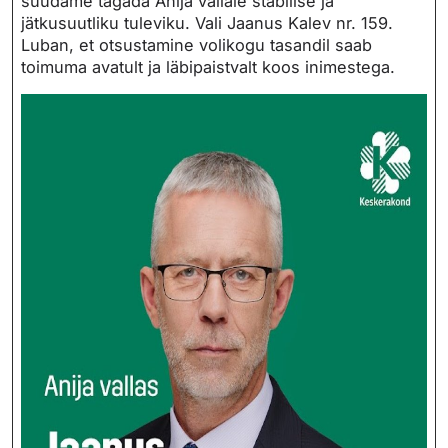
suudame tagada Anija vallale stabiilse ja
jätkusuutliku tuleviku. Vali Jaanus Kalev nr. 159.
Luban, et otsustamine volikogu tasandil saab
toimuma avatult ja läbipaistvalt koos inimestega.