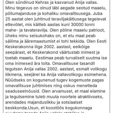
Olen sündinud Kehras ja kasvanud Anija vallas.
Minu tegevus on olnud läbi aegade seotud maaelu,
põllumajanduse ja kohaliku omavalitsusega. Juba
25 aastat olen juhtinud teraviljakäitlusega tegelevat
ettevõtet, mis käitleb aastas kuni 30000 tonni
mahe- ja tavateravilja. Olen põline maaelu patrioot,
üheks minu seisukohaks on, et elu maal peab
säilima ja ääremaastumist ei tohi tekkida. Olen Eesti
Keskerakonna liige 2002. aastast, eelkõige
seepärast, et Keskerakond väärtustab inimest ja
toetab maaelu. Eestimaa peab turvaliselt suutma ise
oma inimesed ära toita. Omavalitsuse tasandil
tegutsen Anija vallas 2002. aastast, esmalt volikogu
liikmena, seejärel ka Anija vallavolikogu esimehena.
Nüüdseks on kogunenud tugev kogemuste pagas
omavalitsuse juhtimises ning oskus menetleda
seaduseelnõusid. Olen arvamusel, et maal elamine
ja tegutsemine tuleb muuta noortele atraktiivseks,
arendades majanduslikku ja sotsiaalset
keskkonda.Usun, et koostöös kogukonnaga