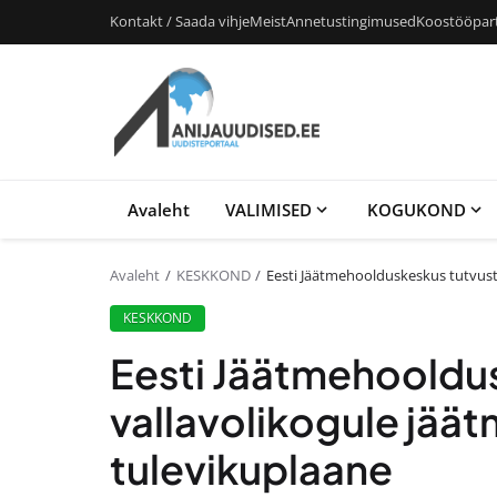
Kontakt / Saada vihje
Meist
Annetustingimused
Koostööpar
Avaleht
VALIMISED
KOGUKOND
Avaleht
KESKKOND
Eesti Jäätmehoolduskeskus tutvusta
KESKKOND
Eesti Jäätmehooldus
vallavolikogule jäät
tulevikuplaane