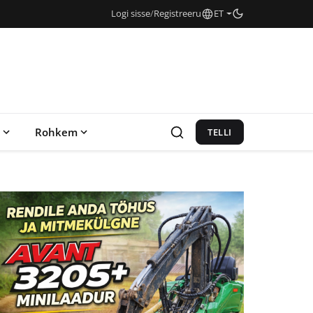
Logi sisse
/
Registreeru
ET
Rohkem
TELLI